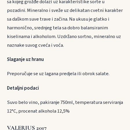
sa kojeg grožđe dolazi uz karakteristike sorte u
pozadini. Mineralno i sveže uz delikatan cvetni karakter
sa daškom suve trave i začina. Na ukusu je glatko i
harmonično, srednjeg tela sa dobro balansiranim
kiselinama i alkoholom. Uzdržano sortno, mineralno uz
naznake suvog cveća i voća.
Slaganje uz hranu
Preporučuje se uz lagana predjela ili obrok salate.
Detaljni podaci
Suvo belo vino, pakiranje 750ml, temperatura serviranja
12°C, procenat alkohola 12,5%
VALERIUS 2017