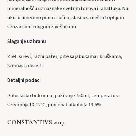
mineralnošću uz naznake cvetnih tonova i rahatluka. Na
ukusu umereno puno i sočno, slasno sa nešto toplijom
senzacijom i dugom završnicom.
Slaganje uz hranu
Zreli sirevi, razni patei, pite sa jabukama i kruškama,
kremasti deserti
Detaljni podaci
Poluslatko belo vino, pakiranje 750ml, temperatura
serviranja 10-12°C, procenat alkohola 13,5%
CONSTANTIVS 2017