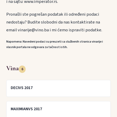
i na sajtu: www.imperator.rs.
Pronašli ste pogrešan podatak ili određeni podaci
nedostaju? Budite slobodni da nas kontaktirate na
email vinarije@vino.ba i mi ćemo ispraviti podatke.
Napomena: Navedeni podaci su preuzeti sa službenih stranica vinarije i
vlasnik portala ne odgovara za tačnost istih.
Vina
6
DECIVS 2017
MAXIMIANVS 2017