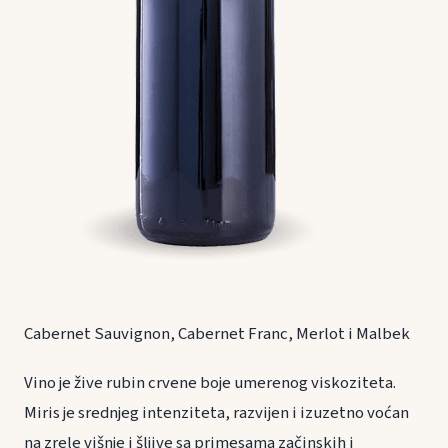
Cabernet Sauvignon, Cabernet Franc, Merlot i Malbek
Vino je žive rubin crvene boje umerenog viskoziteta.
Miris je srednjeg intenziteta, razvijen i izuzetno voćan
na zrele višnje i šljive sa primesama začinskih i