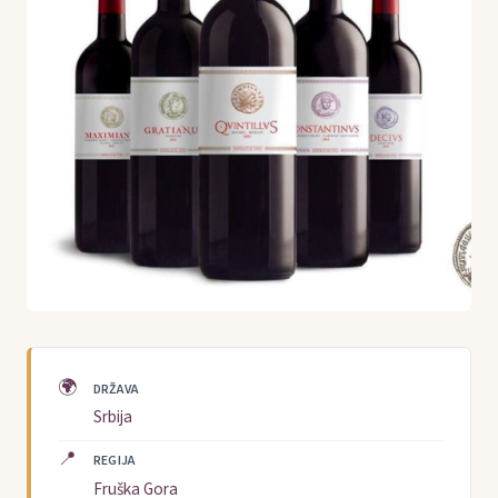
🌍
DRŽAVA
Srbija
📍
REGIJA
Fruška Gora