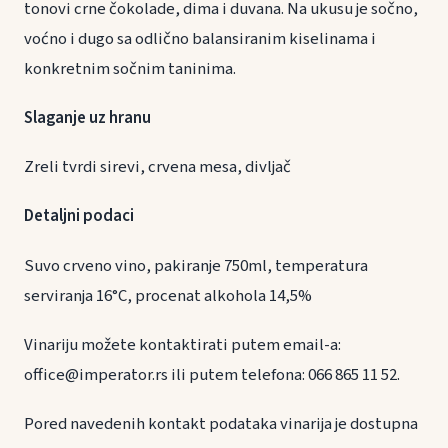
tonovi crne čokolade, dima i duvana. Na ukusu je sočno,
voćno i dugo sa odlično balansiranim kiselinama i
konkretnim sočnim taninima.
Slaganje uz hranu
Zreli tvrdi sirevi, crvena mesa, divljač
Detaljni podaci
Suvo crveno vino, pakiranje 750ml, temperatura
serviranja 16°C, procenat alkohola 14,5%
Vinariju možete kontaktirati putem email-a:
office@imperator.rs ili putem telefona: 066 865 11 52.
Pored navedenih kontakt podataka vinarija je dostupna