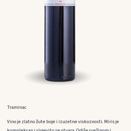
Traminac
Vino je zlatno žute boje i izuzetne viskoznosti. Miris je
kompleksan i slojevito se otvara. Odiše svežinom i