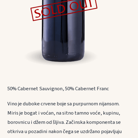
50% Cabernet Sauvignon, 50% Cabernet Franc
Vino je duboke crvene boje sa purpurnom nijansom.
Miris je bogat i voćan, na sitno tamno voće, kupinu,
borovnicu i džem od šljiva. Začinska komponenta se
otkriva u pozadini nakon čega se uzdržano pojavljuju