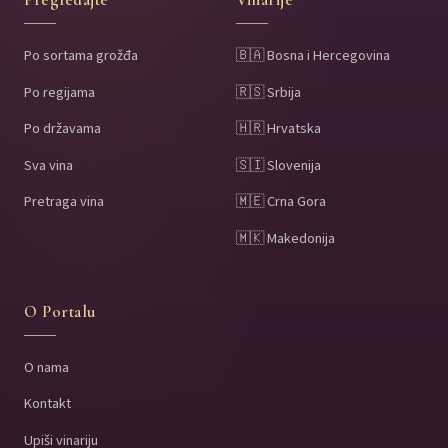
Po sortama grožđa
🇧🇦 Bosna i Hercegovina
Po regijama
🇷🇸 Srbija
Po državama
🇭🇷 Hrvatska
Sva vina
🇸🇮 Slovenija
Pretraga vina
🇲🇪 Crna Gora
🇲🇰 Makedonija
O Portalu
O nama
Kontakt
Upiši vinariju