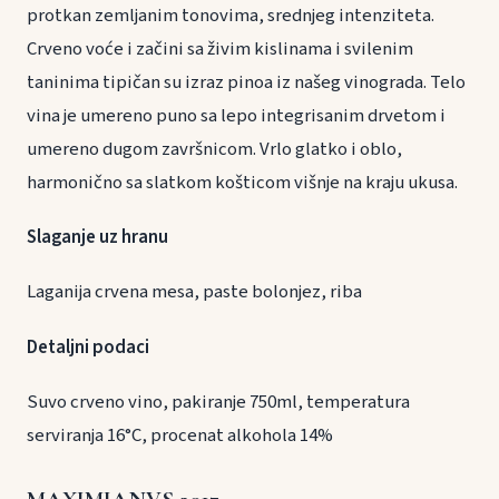
protkan zemljanim tonovima, srednjeg intenziteta.
Crveno voće i začini sa živim kislinama i svilenim
taninima tipičan su izraz pinoa iz našeg vinograda. Telo
vina je umereno puno sa lepo integrisanim drvetom i
umereno dugom završnicom. Vrlo glatko i oblo,
harmonično sa slatkom košticom višnje na kraju ukusa.
Slaganje uz hranu
Laganija crvena mesa, paste bolonjez, riba
Detaljni podaci
Suvo crveno vino, pakiranje 750ml, temperatura
serviranja 16°C, procenat alkohola 14%