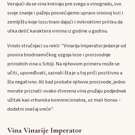
Verujući da se vina kreiraju pre svega u vinogradu, svo
svoje znanje i pažnju posvećujemo upravo vinovoj lozi i
zemljištu koje lozu hrani dajući i mikroklimi priliku da
utka delić karaktera vinima iz godine u godinu.
Vinski stručnjaci su rekli: "Vinarija Imperator jedan je od
pionira biodinamičkog uzgoja loze i proizvodnje
prirodnih vina u Srbiji. Na njihovom primeru može se
učiti, upoređivati, saznati šta je u toj priči pozitivno a
šta negativno. Ali kad probate njihove proizvode, jedno
morate priznati: ovako stvorena vina pružaju podjednak
užitak kao vrhunska konvencionalna, uz mali bonus –
dodatni osećaj sreće".
Vina Vinarije Imperator