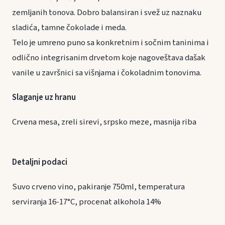
zemljanih tonova. Dobro balansiran i svež uz naznaku
sladića, tamne čokolade i meda.
Telo je umreno puno sa konkretnim i sočnim taninima i
odlično integrisanim drvetom koje nagoveštava dašak
vanile u završnici sa višnjama i čokoladnim tonovima.
Slaganje uz hranu
Crvena mesa, zreli sirevi, srpsko meze, masnija riba
Detaljni podaci
Suvo crveno vino, pakiranje 750ml, temperatura
serviranja 16-17°C, procenat alkohola 14%