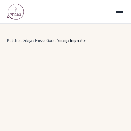
Početna
›
Srbija
›
Fruška Gora
›
Vinarija Imperator