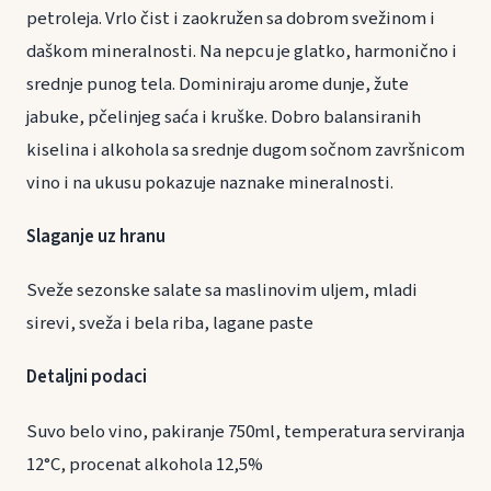
petroleja. Vrlo čist i zaokružen sa dobrom svežinom i
daškom mineralnosti. Na nepcu je glatko, harmonično i
srednje punog tela. Dominiraju arome dunje, žute
jabuke, pčelinjeg saća i kruške. Dobro balansiranih
kiselina i alkohola sa srednje dugom sočnom završnicom
vino i na ukusu pokazuje naznake mineralnosti.
Slaganje uz hranu
Sveže sezonske salate sa maslinovim uljem, mladi
sirevi, sveža i bela riba, lagane paste
Detaljni podaci
Suvo belo vino, pakiranje 750ml, temperatura serviranja
12°C, procenat alkohola 12,5%