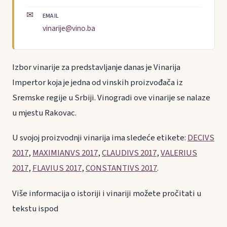
✉
EMAIL
vinarije@vino.ba
Izbor vinarije za predstavljanje danas je Vinarija
Impertor koja je jedna od vinskih proizvođača iz
Sremske regije u Srbiji. Vinogradi ove vinarije se nalaze
u mjestu Rakovac.
U svojoj proizvodnji vinarija ima sledeće etikete:
DECIVS
2017
,
MAXIMIANVS 2017
,
CLAUDIVS 2017
,
VALERIUS
2017
,
FLAVIUS 2017
,
CONSTANTIVS 2017
.
Više informacija o istoriji i vinariji možete pročitati u
tekstu ispod