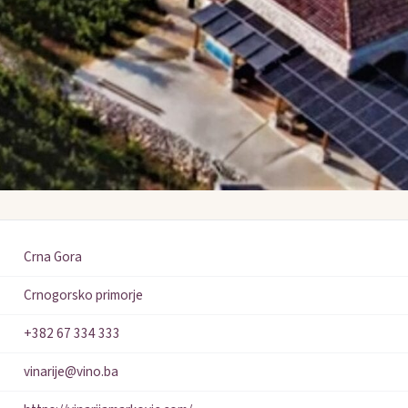
Crna Gora
Crnogorsko primorje
+382 67 334 333
vinarije@vino.ba