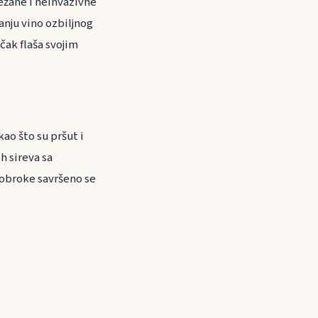
ježane i neinvazivne
anju vino ozbiljnog
čak flaša svojim
ao što su pršut i
h sireva sa
e obroke savršeno se