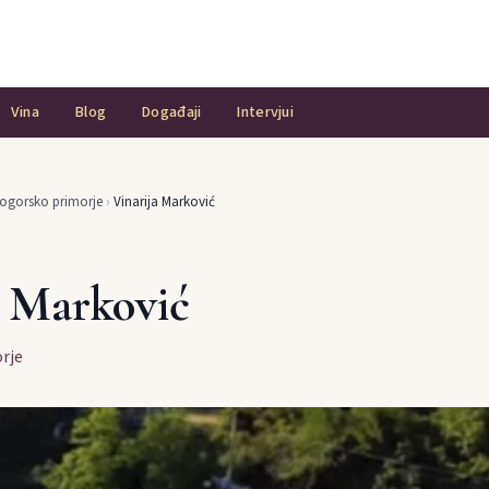
Vina
Blog
Događaji
Intervjui
ogorsko primorje
›
Vinarija Marković
a Marković
rje