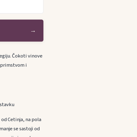
→
egiju. Čokoti vinove
toprimstvom i
 nastavku
od Cetinja, na pola
manje se sastoji od