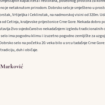
, smještajnih kapaciteta i restorana, posebnog prostora za konfe
eno je netaknutom prirodom. Dobrsko selo je smješteno u prostr
rstak, Vrtijeljka i Ceklinstak, na nadmorskoj visini od 320m. Ud
 od Cetinja, kraljevske prijestonice Crne Gore. Nekada dobro p
stavlja živo svjedočanstvo nekadašnjem izgledu tradicionalnih c
, selo ima pogodnu klimu i izuzetno pogodno zemljište za uzgoj 
Dobrsko selo na početku 20. veka bilo u srcu tadašnje Crne Gore,
radiciju, duh i običaje.
e Marković