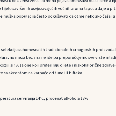
ri maštu dok ženstvena i otmena pojava omekšava dušu i srce a n
 tijelo savršenih osvjezavajućih voćnih aroma šapucu da je u pit
će muška populacija često pokušavati da otme nekoliko čaša ili 
ranu
, selekciju suhomesnatih tradicionalnih crnogorskih proizvoda k
Naravno meza bez sira ne ide pa preporučujemo sve vrste mladi
ziji sir. A za one koji preferiraju dijete i niskokalorične zdrav
te sa akcentom na karpaćo od tune ili bifteka.
peratura serviranja 14°C, procenat alkohola 13%