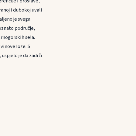
rencije i proslave,
anoj i dubokoj uvali
aljeno je svega
oznato područje,
rnogorskih sela.
vinove loze. S
 uspjelo je da zadrži