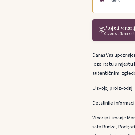
🌐
WEB
Posjeti vinari
🌐
Otvori službeni sajt
Danas Vas upoznajem
loze rastu u mjestu 
autentičnim izgledo
U svojoj proizvodnji
Detaljnije informac
Vinarija i imanje M
sata Budve, Podgoric