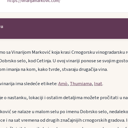
https://vinarijamarkovic.com/
ju
o sa Vinarijom Marković koja krasi Crnogorsku vinogradarsku r
Dobrsko selo, kod Cetinja. U ovoj vinariji ponose se svojim gos
m imanja na kom, kako tvrde, stvaraju drugačija vina.
 vinarija ima sledeće etikete:
Amò
,
Thumiama
,
Inat
.
ije o nastanku, lokaciji i ostalim detaljima možete pročitati u
arković se nalaze u malom selu po imenu Dobrsko selo, nedaleko 
e i na sat vremena od drugih značajnijih crnogorskih gradova. I