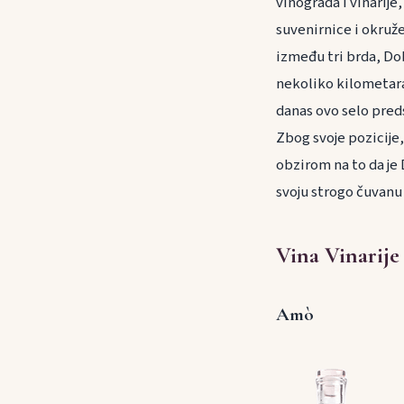
vinograda i vinarije
suvenirnice i okruž
između tri brda, Dob
nekoliko kilometara
danas ovo selo pred
Zbog svoje pozicije
obzirom na to da je 
svoju strogo čuvanu t
Vina Vinarij
Amò