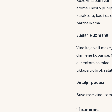
Roze vina pali i ža
arome i nesto punije
karaktera, kao i da 
partnerkama.
Slaganje uz h
Vino koje voli meze
dimljene kobasice. 
akcentom na mladi ko
uklapa u obrok sala
Detaljni podaci
Suvo rose vino, tem
Thumiama