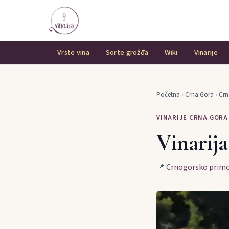
Vrste vina
Sorte grožđa
Wiki
Vinarije
Početna
›
Crna Gora
›
Crn
VINARIJE CRNA GORA
Vinarij
📍
Crnogorsko primo