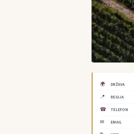
🌍
DRŽAVA
📍
REGIJA
☎
TELEFON
✉
EMAIL