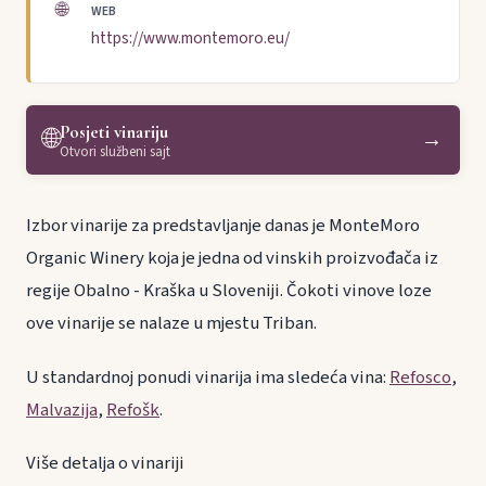
🌐
WEB
https://www.montemoro.eu/
Posjeti vinariju
🌐
→
Otvori službeni sajt
Izbor vinarije za predstavljanje danas je MonteMoro
Organic Winery koja je jedna od vinskih proizvođača iz
regije Obalno - Kraška u Sloveniji. Čokoti vinove loze
ove vinarije se nalaze u mjestu Triban.
U standardnoj ponudi vinarija ima sledeća vina:
Refosco
,
Malvazija
,
Refošk
.
Više detalja o vinariji