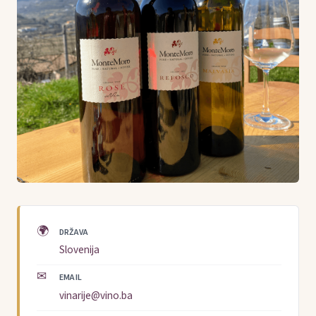
🌍
DRŽAVA
Slovenija
✉
EMAIL
vinarije@vino.ba