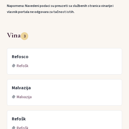
Napomena: Navedeni podaci su preuzeti sa službenih stranica vinarije i
vlasnik portala ne odgovara za tačnost istih.
Vina
3
Refosco
🍇
Refošk
Malvazija
🍇
Malvazija
Refošk
🍇
Refošk