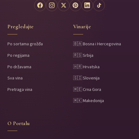
Pregledajte
Vinarije
Po sortama grožđa
🇧🇦 Bosna i Hercegovina
Po regijama
🇷🇸 Srbija
Po državama
🇭🇷 Hrvatska
Sva vina
🇸🇮 Slovenija
Pretraga vina
🇲🇪 Crna Gora
🇲🇰 Makedonija
O Portalu