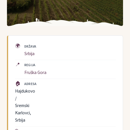
🌍
DRŽAVA
Srbija
📍
REGIJA
Fruška Gora
🏠
ADRESA
Hajdukovo
/
Sremski
Karlovci,
Srbija