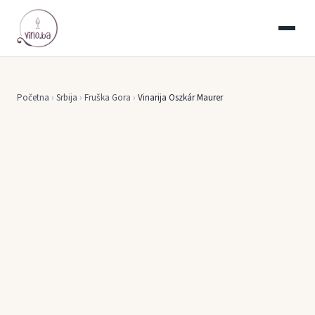
Početna
›
Srbija
›
Fruška Gora
›
Vinarija Oszkár Maurer