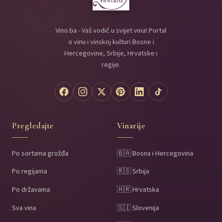
Vino.ba - Vaš vodič u svijet vina! Portal
o vinu i vinskoj kulturi Bosne i
Hercegovine, Srbije, Hrvatske i
regije.
Pregledajte
Vinarije
Po sortama grožđa
🇧🇦 Bosna i Hercegovina
Po regijama
🇷🇸 Srbija
Po državama
🇭🇷 Hrvatska
Sva vina
🇸🇮 Slovenija