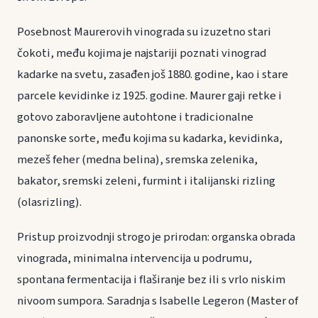
Posebnost Maurerovih vinograda su izuzetno stari
čokoti, među kojima je najstariji poznati vinograd
kadarke na svetu, zasađen još 1880. godine, kao i stare
parcele kevidinke iz 1925. godine. Maurer gaji retke i
gotovo zaboravljene autohtone i tradicionalne
panonske sorte, među kojima su kadarka, kevidinka,
mezeš feher (medna belina), sremska zelenika,
bakator, sremski zeleni, furmint i italijanski rizling
(olasrizling).
Pristup proizvodnji strogo je prirodan: organska obrada
vinograda, minimalna intervencija u podrumu,
spontana fermentacija i flaširanje bez ili s vrlo niskim
nivoom sumpora. Saradnja s Isabelle Legeron (Master of