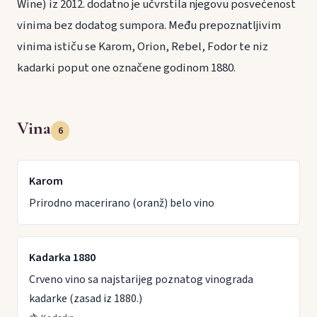
Wine) iz 2012. dodatno je učvrstila njegovu posvećenost
vinima bez dodatog sumpora. Među prepoznatljivim
vinima ističu se Karom, Orion, Rebel, Fodor te niz
kadarki poput one označene godinom 1880.
Vina
6
Karom
Prirodno macerirano (oranž) belo vino
Kadarka 1880
Crveno vino sa najstarijeg poznatog vinograda
kadarke (zasad iz 1880.)