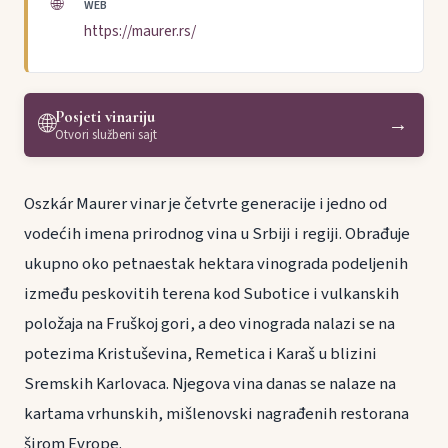
🌐
WEB
https://maurer.rs/
Posjeti vinariju
🌐
→
Otvori službeni sajt
Oszkár Maurer vinar je četvrte generacije i jedno od
vodećih imena prirodnog vina u Srbiji i regiji. Obrađuje
ukupno oko petnaestak hektara vinograda podeljenih
između peskovitih terena kod Subotice i vulkanskih
položaja na Fruškoj gori, a deo vinograda nalazi se na
potezima Kristuševina, Remetica i Karaš u blizini
Sremskih Karlovaca. Njegova vina danas se nalaze na
kartama vrhunskih, mišlenovski nagrađenih restorana
širom Evrope.