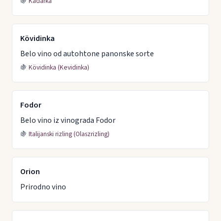
🍇
Kadarka
Kövidinka
Belo vino od autohtone panonske sorte
🍇
Kövidinka (Kevidinka)
Fodor
Belo vino iz vinograda Fodor
🍇
Italijanski rizling (Olaszrizling)
Orion
Prirodno vino