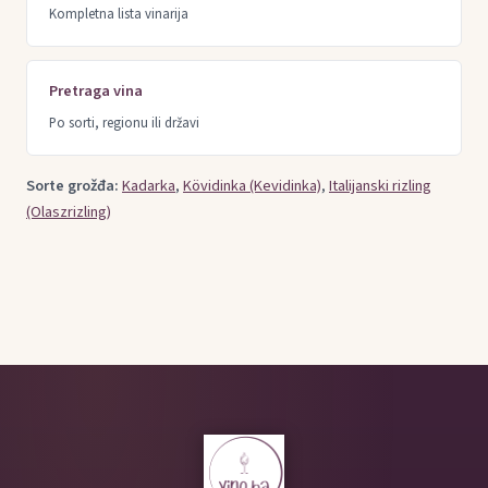
Kompletna lista vinarija
Pretraga vina
Po sorti, regionu ili državi
Sorte grožđa:
Kadarka
,
Kövidinka (Kevidinka)
,
Italijanski rizling
(Olaszrizling)