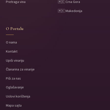
Pretraga vina
🇲🇪 Crna Gora
🇲🇰 Makedonija
O Portalu
O nama
Kontakt
Upiši vinariju
Članarina za vinarije
Piši za nas
Oglašavanje
Uslovi korištenja
Mapa sajta