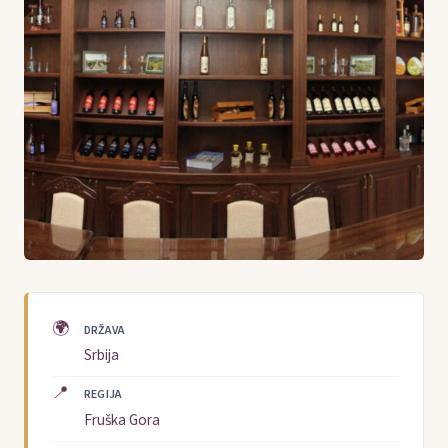
🌍
DRŽAVA
Srbija
📍
REGIJA
Fruška Gora