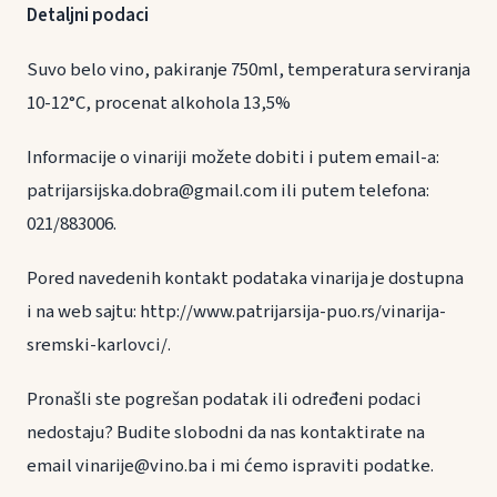
Detaljni podaci
Suvo belo vino, pakiranje 750ml, temperatura serviranja
10-12°C, procenat alkohola 13,5%
Informacije o vinariji možete dobiti i putem email-a:
patrijarsijska.dobra@gmail.com ili putem telefona:
021/883006.
Pored navedenih kontakt podataka vinarija je dostupna
i na web sajtu: http://www.patrijarsija-puo.rs/vinarija-
sremski-karlovci/.
Pronašli ste pogrešan podatak ili određeni podaci
nedostaju? Budite slobodni da nas kontaktirate na
email vinarije@vino.ba i mi ćemo ispraviti podatke.