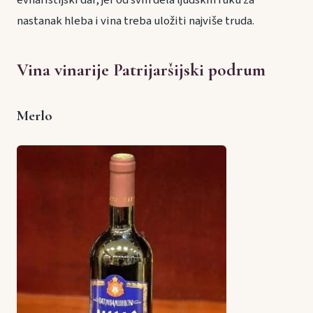
evharistijski dar, jer od svih dela ljudskih ruku za
nastanak hleba i vina treba uložiti najviše truda.
Vina vinarije Patrijaršijski podrum
Merlo