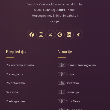
Vino.ba - Vaš vodič u svijet vina! Portal
o vinu i vinskoj kulturi Bosne i
Hercegovine, Srbije, Hrvatske i
regije.
Pregledajte
Vinarije
Po sortama grožđa
🇧🇦 Bosna i Hercegovina
Po regijama
🇷🇸 Srbija
Po državama
🇭🇷 Hrvatska
Sva vina
🇸🇮 Slovenija
Pretraga vina
🇲🇪 Crna Gora