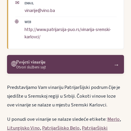
✉
EMAIL
vinarije@vino.ba
🌐
WEB
http://www.patrijarsija-puo.rs/vinarija-sremski-
karlovci/
Posjeti vinariju
🌐
→
Otvori službeni sajt
Predstavljamo Vam vinariju Patrijaršijski podrum čije je
sjedište u Sremskoj regiji u Srbiji. Čokoti vinove loze
ove vinarije se nalaze u mjestu Sremski Karlovci.
U ponudi ove vinarije se nalaze sledeće etikete:
Merlo
,
Liturgijsko Vino
,
Patrijaršijsko Belo
,
Patrijaršijski