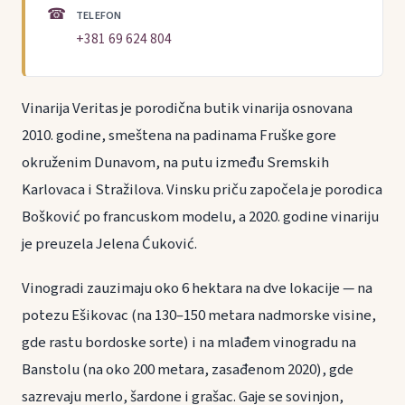
☎
TELEFON
+381 69 624 804
Vinarija Veritas je porodična butik vinarija osnovana
2010. godine, smeštena na padinama Fruške gore
okruženim Dunavom, na putu između Sremskih
Karlovaca i Stražilova. Vinsku priču započela je porodica
Bošković po francuskom modelu, a 2020. godine vinariju
je preuzela Jelena Ćuković.
Vinogradi zauzimaju oko 6 hektara na dve lokacije — na
potezu Ešikovac (na 130–150 metara nadmorske visine,
gde rastu bordoske sorte) i na mlađem vinogradu na
Banstolu (na oko 200 metara, zasađenom 2020), gde
sazrevaju merlo, šardone i grašac. Gaje se sovinjon,