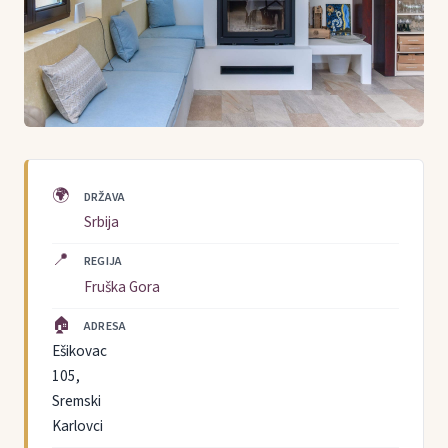
🌍
DRŽAVA
Srbija
📍
REGIJA
Fruška Gora
🏠
ADRESA
Ešikovac
105,
Sremski
Karlovci