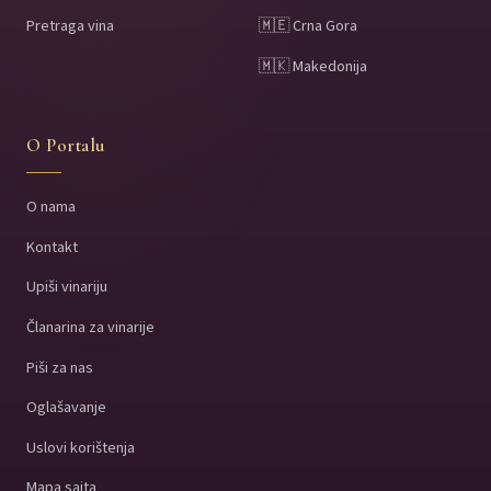
Pretraga vina
🇲🇪 Crna Gora
🇲🇰 Makedonija
O Portalu
O nama
Kontakt
Upiši vinariju
Članarina za vinarije
Piši za nas
Oglašavanje
Uslovi korištenja
Mapa sajta