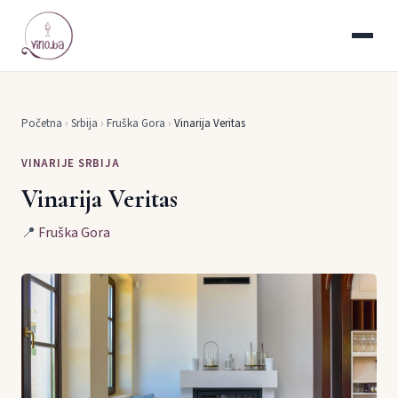
Početna
›
Srbija
›
Fruška Gora
›
Vinarija Veritas
VINARIJE SRBIJA
Vinarija Veritas
📍
Fruška Gora