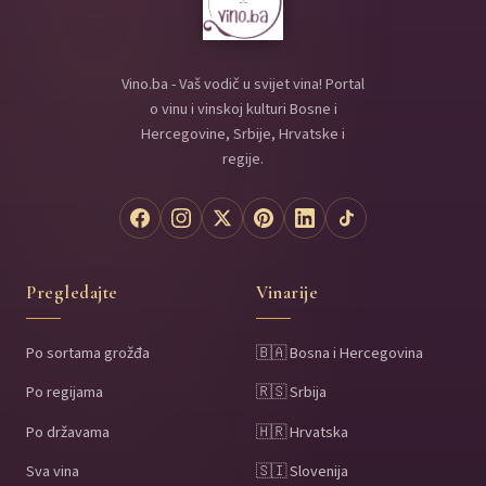
Vino.ba - Vaš vodič u svijet vina! Portal
o vinu i vinskoj kulturi Bosne i
Hercegovine, Srbije, Hrvatske i
regije.
Pregledajte
Vinarije
Po sortama grožđa
🇧🇦 Bosna i Hercegovina
Po regijama
🇷🇸 Srbija
Po državama
🇭🇷 Hrvatska
Sva vina
🇸🇮 Slovenija