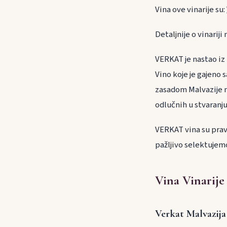
Vina ove vinarije su:
Detaljnije o vinarij
VERKAT je nastao iz
Vino koje je gajeno
zasadom Malvazije na
odlučnih u stvaranju
VERKAT vina su prav
pažljivo selektujemo
Vina Vinarije
Verkat Malvazija