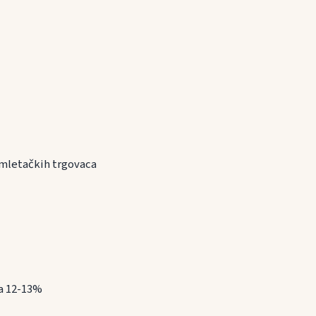
ć mletačkih trgovaca
la 12-13%