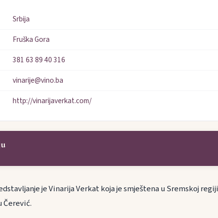
Srbija
Fruška Gora
381 63 89 40 316
vinarije@vino.ba
http://vinarijaverkat.com/
ju
dstavljanje je Vinarija Verkat koja je smještena u Sremskoj regiji
u Čerević.