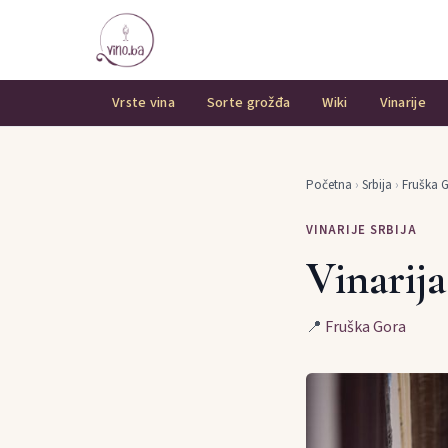
Vrste vina
Sorte grožđa
Wiki
Vinarije
Početna
›
Srbija
›
Fruška 
VINARIJE SRBIJA
Vinarij
📍
Fruška Gora