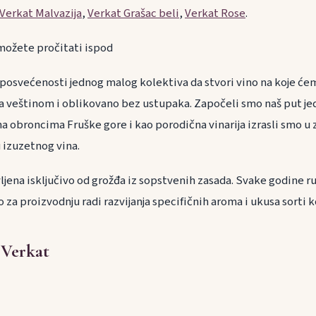
Verkat Malvazija
,
Verkat Grašac beli
,
Verkat Rose
.
i možete pročitati ispod
 posvećenosti jednog malog kolektiva da stvori vino na koje će
 sa veštinom i oblikovano bez ustupaka. Započeli smo naš put j
 obroncima Fruške gore i kao porodična vinarija izrasli smo u z
 izuzetnog vina.
ljena isključivo od grožđa iz sopstvenih zasada. Svake godine 
 za proizvodnju radi razvijanja specifičnih aroma i ukusa sorti k
 Verkat