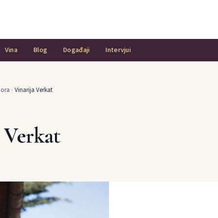
Vina
Blog
Događaji
Intervjui
Gora
›
Vinarija Verkat
a Verkat