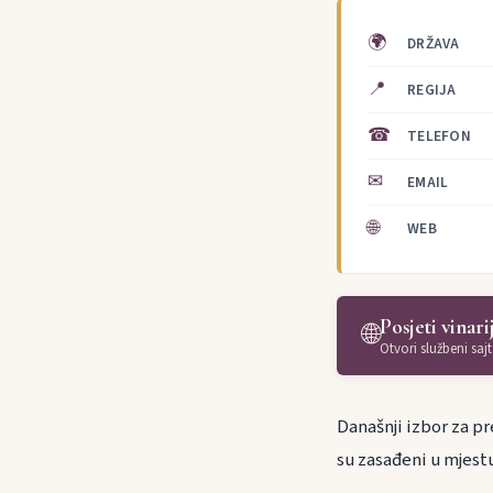
🌍
DRŽAVA
📍
REGIJA
☎
TELEFON
✉
EMAIL
🌐
WEB
Posjeti vinari
🌐
Otvori službeni sajt
Današnji izbor za pre
su zasađeni u mjest