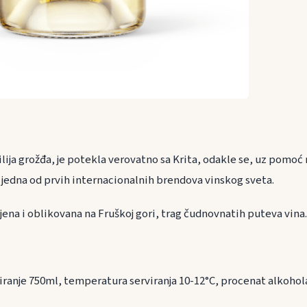
ilija grožđa, je potekla verovatno sa Krita, odakle se, uz pomo
 jedna od prvih internacionalnih brendova vinskog sveta.
jena i oblikovana na Fruškoj gori, trag čudnovnatih puteva vina.
iranje 750ml, temperatura serviranja 10-12°C, procenat alkoho