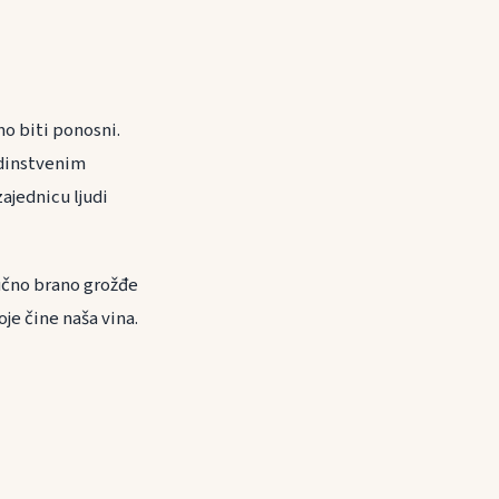
mo biti ponosni.
edinstvenim
ajednicu ljudi
ručno brano grožđe
oje čine naša vina.