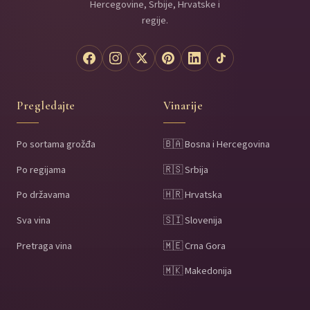
Hercegovine, Srbije, Hrvatske i
regije.
Pregledajte
Vinarije
Po sortama grožđa
🇧🇦 Bosna i Hercegovina
Po regijama
🇷🇸 Srbija
Po državama
🇭🇷 Hrvatska
Sva vina
🇸🇮 Slovenija
Pretraga vina
🇲🇪 Crna Gora
🇲🇰 Makedonija