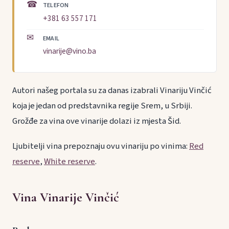
☎
TELEFON
+381 63 557 171
✉
EMAIL
vinarije@vino.ba
Autori našeg portala su za danas izabrali Vinariju Vinčić
koja je jedan od predstavnika regije Srem, u Srbiji.
Grožđe za vina ove vinarije dolazi iz mjesta Šid.
Ljubitelji vina prepoznaju ovu vinariju po vinima:
Red
reserve
,
White reserve
.
Vina Vinarije Vinčić