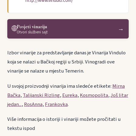
http://www.vindulo.com/
Posjeti vinariju
🌐
→
Otvori službeni sajt
Izbor vinarije za predstavljanje danas je Vinarija Vindulo
koja se nalazi u Bačkoj regiji u Srbiji. Vinogradi ove
vinarije se nalaze u mjestu Temerin.
U svojoj proizvodnji vinarija ima sledeće etikete:
Mirna
Bačka
,
Talijanski Rizling
,
Eureka
,
Kosmopolita
,
Još litar
jedan...
,
RosAnna
,
Frankovka
.
Više informacija o istoriji i vinariji možete pročitati u
tekstu ispod