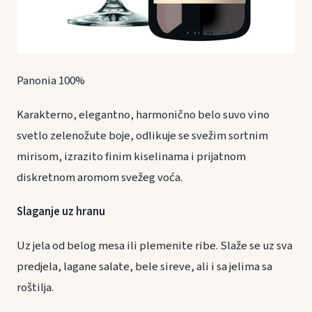
Panonia 100%
Karakterno, elegantno, harmonično belo suvo vino
svetlo zelenožute boje, odlikuje se svežim sortnim
mirisom, izrazito finim kiselinama i prijatnom
diskretnom aromom svežeg voća.
Slaganje uz hranu
Uz jela od belog mesa ili plemenite ribe. Slaže se uz sva
predjela, lagane salate, bele sireve, ali i sa jelima sa
roštilja.