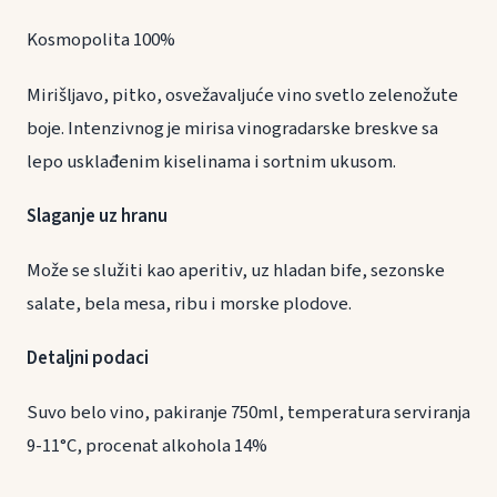
Kosmopolita 100%
Mirišljavo, pitko, osvežavaljuće vino svetlo zelenožute
boje. Intenzivnog je mirisa vinogradarske breskve sa
lepo usklađenim kiselinama i sortnim ukusom.
Slaganje uz hranu
Može se služiti kao aperitiv, uz hladan bife, sezonske
salate, bela mesa, ribu i morske plodove.
Detaljni podaci
Suvo belo vino, pakiranje 750ml, temperatura serviranja
9-11°C, procenat alkohola 14%