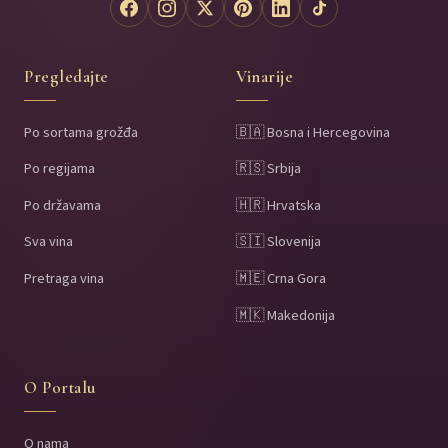
Pregledajte
Vinarije
Po sortama grožđa
🇧🇦 Bosna i Hercegovina
Po regijama
🇷🇸 Srbija
Po državama
🇭🇷 Hrvatska
Sva vina
🇸🇮 Slovenija
Pretraga vina
🇲🇪 Crna Gora
🇲🇰 Makedonija
O Portalu
O nama