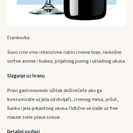
Frankovka
Suvo crno vino intenzivne rubin crvene boje, raskošne
sortne arome i bukea, prijatnog punog i skladnog ukusa.
Slaganje uz hranu
Pravi gastronomski užitak doživećete ako ga
konzumirate uz jela od divljači, crvenog mesa, pršut,
šunku i jela pikantnog ukusa. Odlično se slaže uz fine
masne zrele plave sireve.
Detaljni podaci