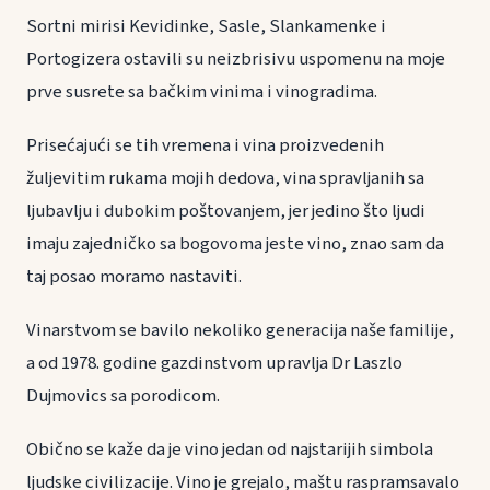
Sortni mirisi Kevidinke, Sasle, Slankamenke i
Portogizera ostavili su neizbrisivu uspomenu na moje
prve susrete sa bačkim vinima i vinogradima.
Prisećajući se tih vremena i vina proizvedenih
žuljevitim rukama mojih dedova, vina spravljanih sa
ljubavlju i dubokim poštovanjem, jer jedino što ljudi
imaju zajedničko sa bogovoma jeste vino, znao sam da
taj posao moramo nastaviti.
Vinarstvom se bavilo nekoliko generacija naše familije,
a od 1978. godine gazdinstvom upravlja Dr Laszlo
Dujmovics sa porodicom.
Obično se kaže da je vino jedan od najstarijih simbola
ljudske civilizacije. Vino je grejalo, maštu raspramsavalo