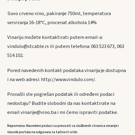
Suvo crveno vino, pakiranje 750ml, temperatura
serviranja 16-18°C, procenat alkohola 14%
Vinariju možete kontaktirati putem email-a:
vindulo@stcable.rs ili putem telefona: 063 523 673, 063
514 102.
Pored navedenih kontakt podataka vinarija je dostupna
i na web adresi: http://www.vindulo.com/.
Pronašli ste pogrešan podatak ili određeni podaci
nedostaju? Budite slobodni da nas kontaktirate na
email vinarije@vino.ba i mi ćemo ispraviti podatke.
Napomena: Navedeni podaci su preuzeti sa službenih stranica vinarije i
vlasnik portala ne odgovara za tačnost istih.