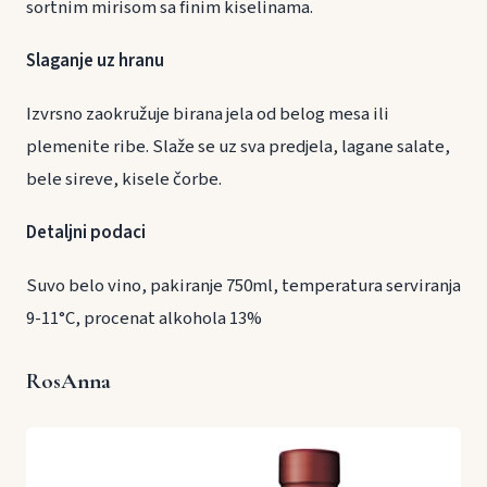
sortnim mirisom sa finim kiselinama.
Slaganje uz hranu
Izvrsno zaokružuje birana jela od belog mesa ili
plemenite ribe. Slaže se uz sva predjela, lagane salate,
bele sireve, kisele čorbe.
Detaljni podaci
Suvo belo vino, pakiranje 750ml, temperatura serviranja
9-11°C, procenat alkohola 13%
RosAnna