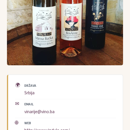
🌍
DRŽAVA
Srbija
✉
EMAIL
vinarije@vino.ba
🌐
WEB