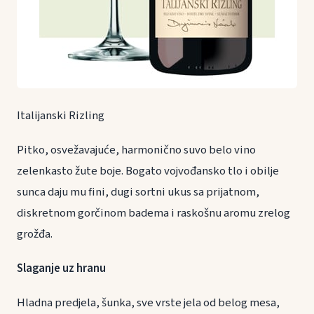
Italijanski Rizling
Pitko, osvežavajuće, harmonično suvo belo vino
zelenkasto žute boje. Bogato vojvođansko tlo i obilje
sunca daju mu fini, dugi sortni ukus sa prijatnom,
diskretnom gorčinom badema i raskošnu aromu zrelog
grožđa.
Slaganje uz hranu
Hladna predjela, šunka, sve vrste jela od belog mesa,