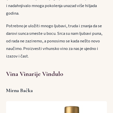
i nadahnjivalo mnoga pokolenja unazad više hiljada
godina.
Potrebno je uložiti mnogo ljubavi, truda i znanja da se
darovi sunca smeste u bocu. Srca su nam ljubavi puna,
od rada ne zaziremo, a ponosimo se kada nešto novo
naučimo. Proizvesti vrhunsko vino za nas je ujedno i
izazov i čast.
Vina Vinarije Vindulo
Mirna Bačka