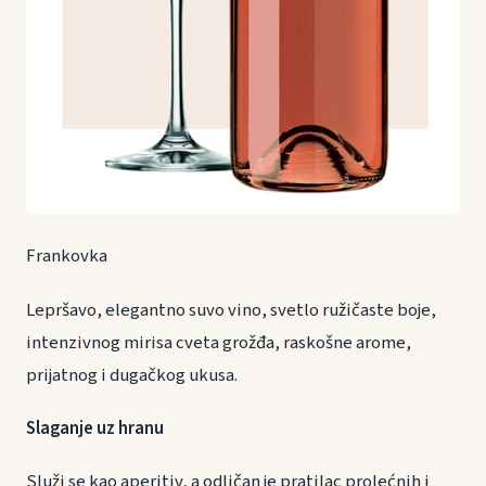
Frankovka
Lepršavo, elegantno suvo vino, svetlo ružičaste boje,
intenzivnog mirisa cveta grožđa, raskošne arome,
prijatnog i dugačkog ukusa.
Slaganje uz hranu
Služi se kao aperitiv, a odličan je pratilac prolećnih i