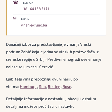
☎
TELEFON
+381 64 158 5171
✉
EMAIL
vinarije@vino.ba
Današnji izbor za predstavljanje je vinarija Vinski
podrum Žabić koja je jedna od vinskih proizvođača iz
sremske regije u Srbiji. Predivni vinogradi ove vinarije
nalaze se u mjestu Čerević.
Ljubitelji vina prepoznaju ovu vinariju po
vinima:
Hamburg
,
Sila
,
Rizling
,
Rose
.
Detaljnije informacije o nastanku, lokaciji i ostalim
detaljima možete pročitati u nastavku