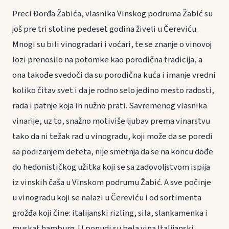
Preci Đorđa Žabića, vlasnika Vinskog podruma Žabić su
još pre tri stotine pedeset godina živeli u Čereviću.
Mnogi su bili vinogradari i voćari, te se znanje o vinovoj
lozi prenosilo na potomke kao porodična tradicija, a
ona takođe svedoči da su porodična kuća i imanje vredni
koliko čitav svet i da je rodno selo jedino mesto radosti,
rada i patnje koja ih nužno prati. Savremenog vlasnika
vinarije, uz to, snažno motiviše ljubav prema vinarstvu
tako da ni težak rad u vinogradu, koji može da se poredi
sa podizanjem deteta, nije smetnja da se na koncu dođe
do hedonističkog užitka koji se sa zadovoljstvom ispija
iz vinskih čaša u Vinskom podrumu Žabić. A sve počinje
u vinogradu koji se nalazi u Čereviću i od sortimenta
grožđa koji čine: italijanski rizling, sila, slankamenka i
muskat hamburg. U ponudi su bela vina Italijanski