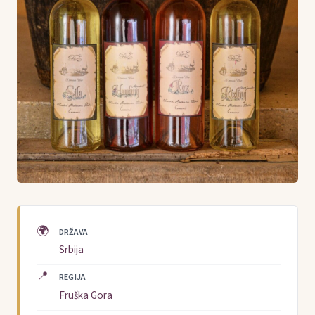
🌍
DRŽAVA
Srbija
📍
REGIJA
Fruška Gora