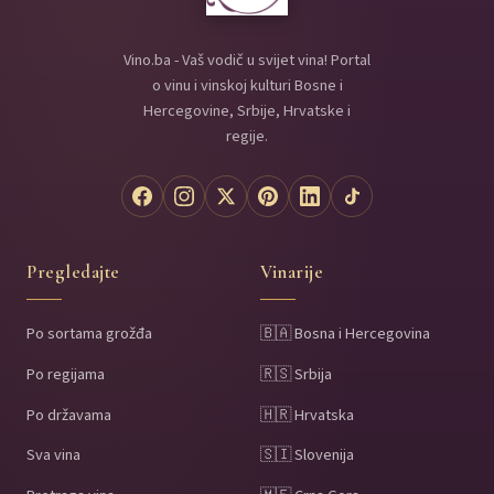
Vino.ba - Vaš vodič u svijet vina! Portal
o vinu i vinskoj kulturi Bosne i
Hercegovine, Srbije, Hrvatske i
regije.
Pregledajte
Vinarije
Po sortama grožđa
🇧🇦 Bosna i Hercegovina
Po regijama
🇷🇸 Srbija
Po državama
🇭🇷 Hrvatska
Sva vina
🇸🇮 Slovenija