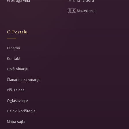
Pretraga vina
🇲🇪 Crna Gora
🇲🇰 Makedonija
O Portalu
O nama
Kontakt
Upiši vinariju
Članarina za vinarije
Piši za nas
Oglašavanje
Uslovi korištenja
Mapa sajta