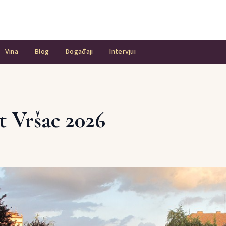
Vina
Blog
Događaji
Intervjui
t Vršac 2026