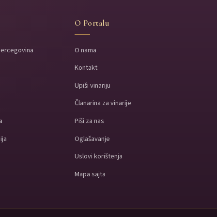
O Portalu
Hercegovina
O nama
Kontakt
a
Upiši vinariju
a
Članarina za vinarije
a
Piši za nas
ija
Oglašavanje
Uslovi korištenja
Mapa sajta