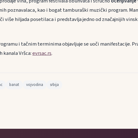
 prodaje vina, program festivala obuhvata i stručno
ocenjivanje 
ih poznavalaca, kao i bogat tamburaški muzički program. Mani
či više hiljada posetilaca i predstavlja jedno od značajnijih vinsk
rogramu i tačnim terminima objavljuje se uoči manifestacije. Pr
ih kanala Vršca:
evrsac.rs
.
ac
banat
vojvodina
srbija