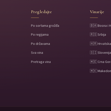
Pregledajte
Vinarije
Po sortama grožđa
🇧🇦 Bosna i 
Po regijama
🇷🇸 Srbija
Po državama
🇭🇷 Hrvatsk
Sva vina
🇸🇮 Slovenij
Pretraga vina
🇲🇪 Crna Gor
🇲🇰 Makedon