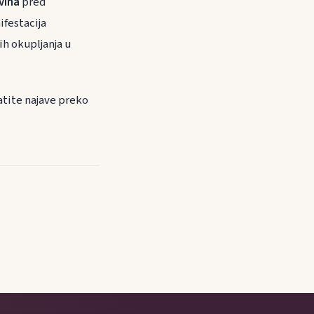
vina
pred
festacija
ih okupljanja u
atite najave preko