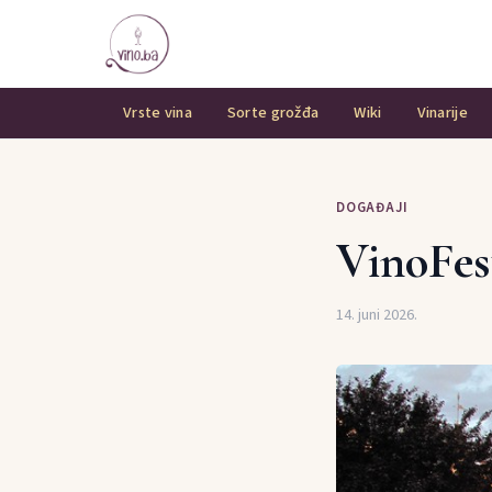
Vrste vina
Sorte grožđa
Wiki
Vinarije
DOGAĐAJI
VinoFes
14. juni 2026.