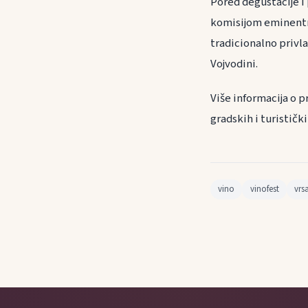
Pored degustacije i
komisijom eminentn
tradicionalno privla
Vojvodini.
Više informacija o p
gradskih i turističk
vino
vinofest
vrs