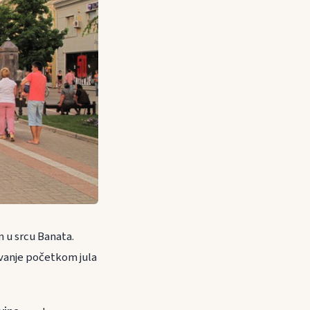
 u srcu Banata.
žavanje početkom jula