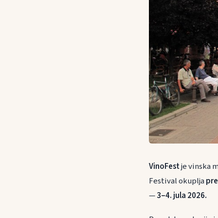
VinoFest
je vinska m
Festival okuplja
pre
—
3–4. jula 2026.