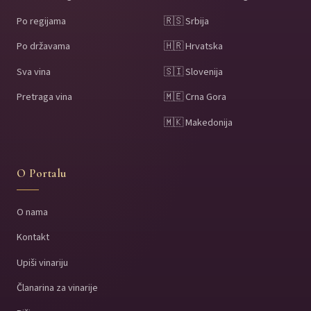
Po regijama
🇷🇸 Srbija
Po državama
🇭🇷 Hrvatska
Sva vina
🇸🇮 Slovenija
Pretraga vina
🇲🇪 Crna Gora
🇲🇰 Makedonija
O Portalu
O nama
Kontakt
Upiši vinariju
Članarina za vinarije