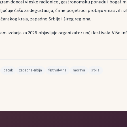
ogram donosi vinske radionice, gastronomsku ponudu i bogat m
jučuje čašu za degustaciju, čime posjetioci probaju vina svih iz
čačanskog kraja, zapadne Srbije i šireg regiona.
m izdanja za 2026. objavljuje organizator uoči festivala. Više in
cacak
zapadna-srbija
festival-vina
morava
srbija