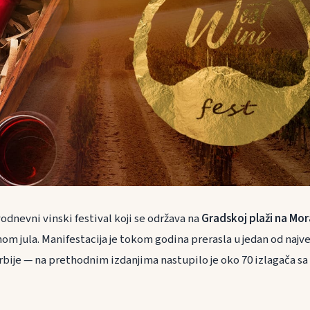
vodnevni vinski festival koji se održava na
Gradskoj plaži na Mor
om jula. Manifestacija je tokom godina prerasla u jedan od najv
bije — na prethodnim izdanjima nastupilo je oko 70 izlagača sa