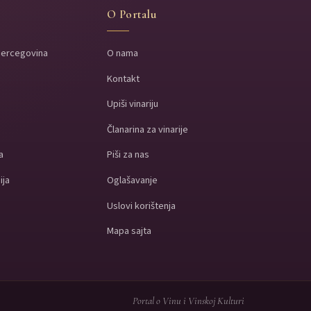
O Portalu
Hercegovina
O nama
Kontakt
a
Upiši vinariju
a
Članarina za vinarije
a
Piši za nas
ija
Oglašavanje
Uslovi korištenja
Mapa sajta
Portal o Vinu i Vinskoj Kulturi