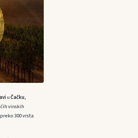
avi
u
Čačku
,
ećih vinskih
 preko 300 vrsta