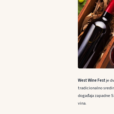
West Wine Fest
je d
tradicionalno sredin
događaja zapadne Sr
vina.