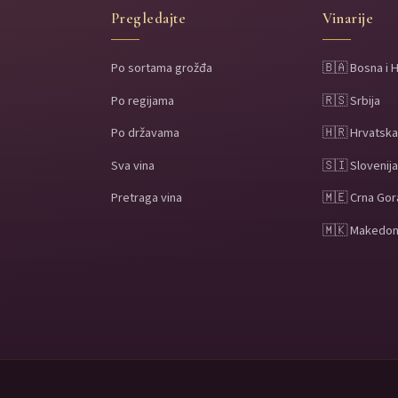
Pregledajte
Vinarije
Po sortama grožđa
🇧🇦 Bosna i 
Po regijama
🇷🇸 Srbija
Po državama
🇭🇷 Hrvatsk
Sva vina
🇸🇮 Slovenij
Pretraga vina
🇲🇪 Crna Gor
🇲🇰 Makedon