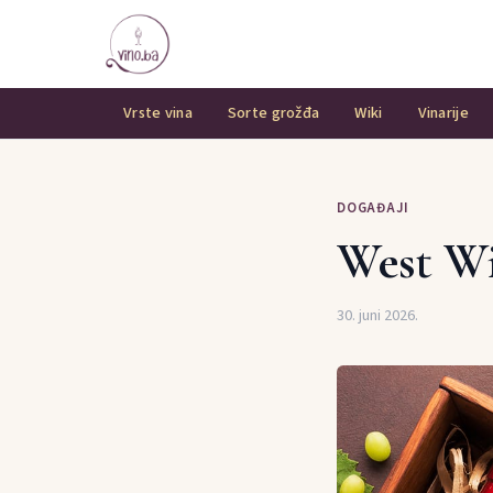
Vrste vina
Sorte grožđa
Wiki
Vinarije
DOGAĐAJI
West Wi
30. juni 2026.