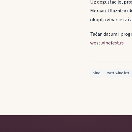
Uz degustacije, pr
Moravu. Ulaznica ukl
okuplja vinarije iz 
Tačan datum i progra
westwinefest.rs
.
vino
west-wine-fest