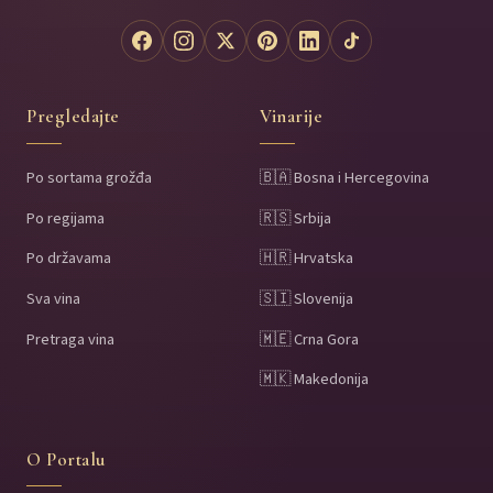
Pregledajte
Vinarije
Po sortama grožđa
🇧🇦 Bosna i Hercegovina
Po regijama
🇷🇸 Srbija
Po državama
🇭🇷 Hrvatska
Sva vina
🇸🇮 Slovenija
Pretraga vina
🇲🇪 Crna Gora
🇲🇰 Makedonija
O Portalu