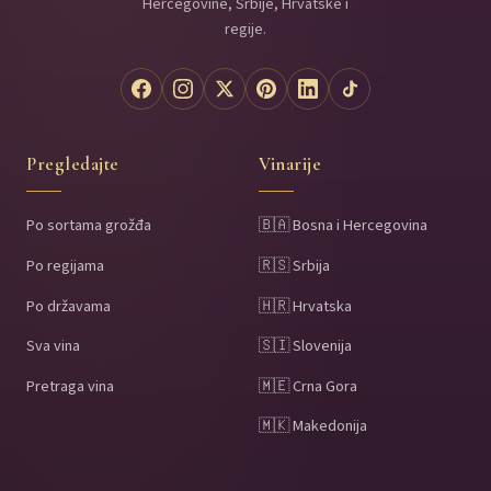
Hercegovine, Srbije, Hrvatske i
regije.
Pregledajte
Vinarije
Po sortama grožđa
🇧🇦 Bosna i Hercegovina
Po regijama
🇷🇸 Srbija
Po državama
🇭🇷 Hrvatska
Sva vina
🇸🇮 Slovenija
Pretraga vina
🇲🇪 Crna Gora
🇲🇰 Makedonija