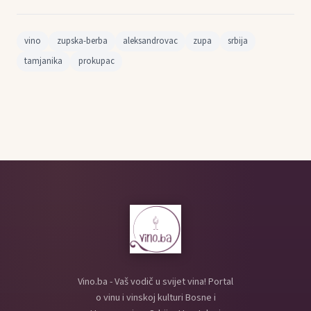
vino
zupska-berba
aleksandrovac
zupa
srbija
tamjanika
prokupac
Vino.ba - Vaš vodič u svijet vina! Portal
o vinu i vinskoj kulturi Bosne i