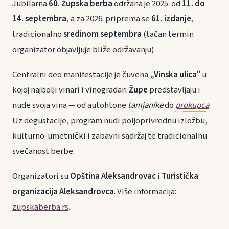
Jubilarna
60. Župska berba
održana je 2025. od
11. do
14. septembra
, a za 2026. priprema se
61. izdanje
,
tradicionalno
sredinom septembra
(tačan termin
organizator objavljuje bliže održavanju).
Centralni deo manifestacije je čuvena
„Vinska ulica"
u
kojoj najbolji vinari i vinogradari
Župe
predstavljaju i
nude svoja vina — od autohtone
tamjanike
do
prokupca
.
Uz degustacije, program nudi poljoprivrednu izložbu,
kulturno-umetnički i zabavni sadržaj te tradicionalnu
svečanost berbe.
Organizatori su
Opština Aleksandrovac
i
Turistička
organizacija Aleksandrovca
. Više informacija:
zupskaberba.rs
.