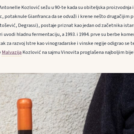
Antonelle Kozlović sežu u 90-te kada su obiteljska proizvodnja i t
c, potaknule Gianfranca da se odvaži i krene nešto drugačijim p
tošević, Degrassi), postaje priznat kao jedan od začetnika ista
stri uvodi hladnu fermentaciju, a 1993. i 1994. prve su berbe kome
ak za razvoj Istre kao vinogradarske i vinske regije odigrao se 
e
Malvazija
Kozlović na sajmu Vinovita proglašena najboljim bij