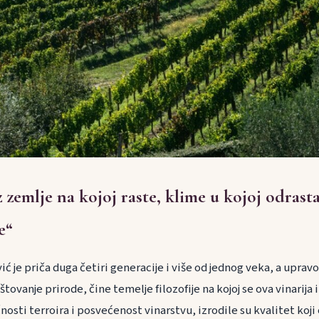
 zemlje na kojoj raste, klime u kojoj odrasta,
e“
vić je priča duga četiri generacije i više od jednog veka, a upravo
štovanje prirode, čine temelje filozofije na kojoj se ova vinarija 
nosti terroira i posvećenost vinarstvu, izrodile su kvalitet koj