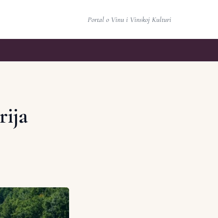
Portal o Vinu i Vinskoj Kulturi
rija