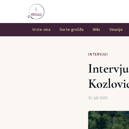
Vrste vina
Sorte grožđa
Wiki
Vinarije
INTERVJUI
Intervju
Kozlovi
31. juli 2025.