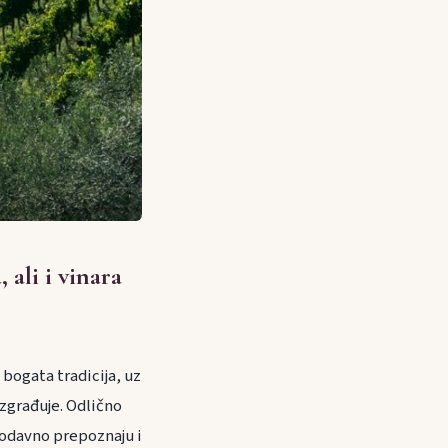
 ali i vinara
 bogata tradicija, uz
izgrađuje. Odlično
i odavno prepoznaju i