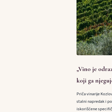
„Vino je odraz
koji ga njeguj
Priča vinarije Kozlo
stalni napredak i po
iskorišćene specifič