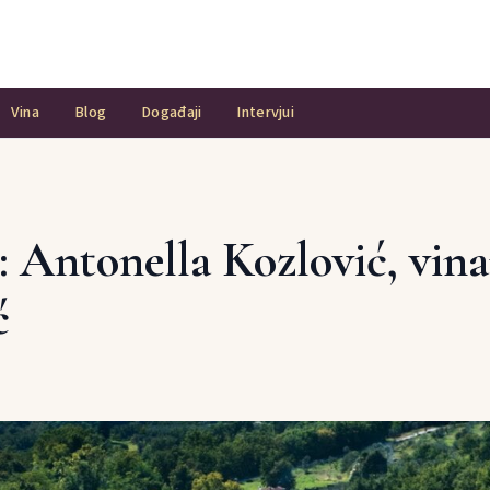
Vina
Blog
Događaji
Intervjui
: Antonella Kozlović, vina
ć