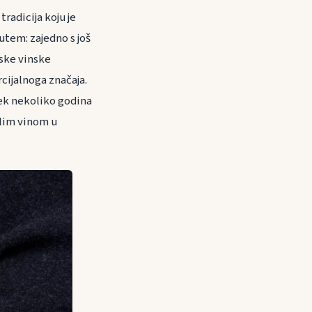
radicija koju je
utem: zajedno s još
rske vinske
rcijalnoga značaja.
tek nekoliko godina
elim vinom u