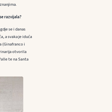
znanjima.
se razvijala?
gdje se i danas
a, a svaka je iduća
a (Ginafranco i
inarija otvorila
 Valle te na Santa