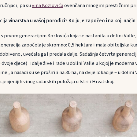
tručnjaci, pa su
vina Kozlovića
ovenčana mnogim prestižnim pri
cija vinarstva u vašoj porodici? Ko ju je započeo i na koji način 
, s prvom generacijom Kozlovića koja se nastanila u dolini Valle, 
 generacija započela je skromno: 0,5 hektara i mala obiteljska kuć
dobiveno, uvećala ga i predala dalje. Sadašnja četvrta generacij
dvoje djece) i dalje žive i rade u dolini Valle u kojoj je moderna v
ine , a nasadi su se proširili na 30 ha, na dvije lokacije – u dolini
cjenjenijih vinogradarskih položaja u Istri i Hrvatskoj.