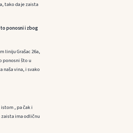
, tako da je zaista
ito ponosni i zbog
m liniju Grašac 26a,
mo ponosni što u
 naša vina, i svako
 istom , pa čak i
a zaista ima odličnu