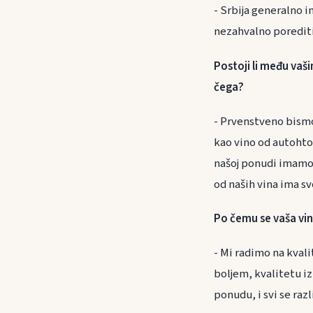
- Srbija generalno i
nezahvalno porediti
Postoji li među vaš
čega?
- Prvenstveno bismo 
kao vino od autohton
našoj ponudi imamo 
od naših vina ima s
Po čemu se vaša vin
- Mi radimo na kvali
boljem, kvalitetu iz
ponudu, i svi se raz