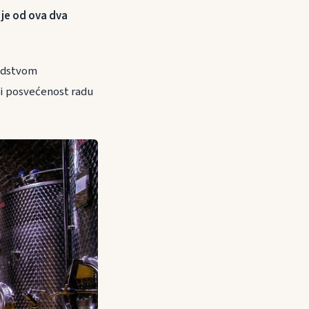
 je od ova dva
vodstvom
 i posvećenost radu