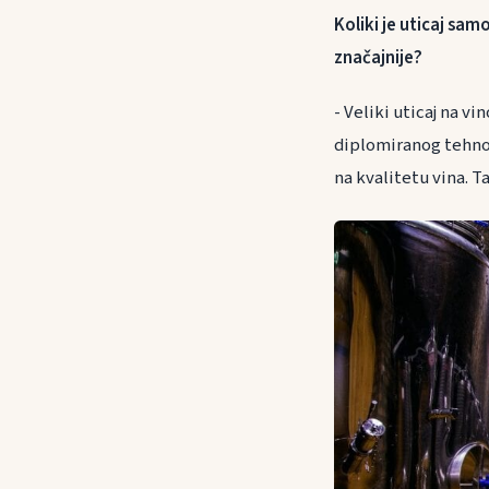
Koliki je uticaj sam
značajnije?
- Veliki uticaj na v
diplomiranog tehnol
na kvalitetu vina. T