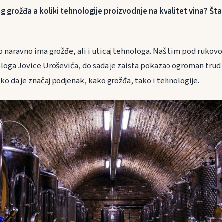
og grožđa a koliki tehnologije proizvodnje na kvalitet vina? Šta
ino naravno ima grožđe, ali i uticaj tehnologa. Naš tim pod ruko
oga Jovice Uroševića, do sada je zaista pokazao ogroman trud
ako da je značaj podjenak, kako grožđa, tako i tehnologije.