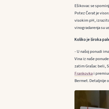
Ešikovac se spominje
Potez Čerat je visor
visokim pH, izrazit
vinogradarenja su us
Koliko je široka pa
- U našoj ponudi ima
Vina iz naše ponud
zatim Grašac beli, 
Frankovka
i premium
Bermet. Detaljnije 