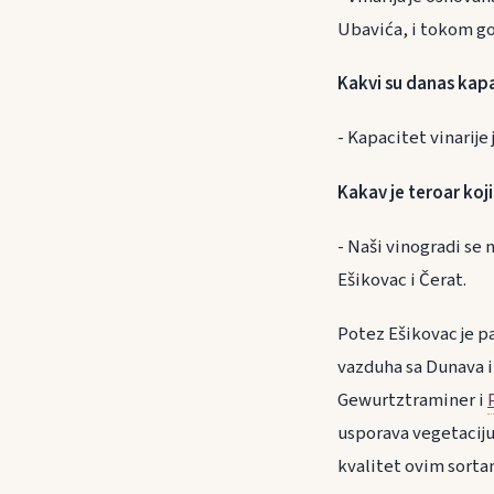
Ubavića, i tokom god
Kakvi su danas kapa
- Kapacitet vinarije
Kakav je teroar koji
- Naši vinogradi se
Ešikovac i Čerat.
Potez Ešikovac je pa
vazduha sa Dunava i
Gewurtztraminer i
usporava vegetaciju
kvalitet ovim sorta