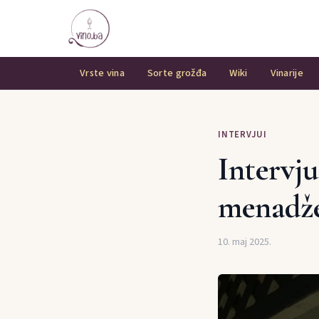
Vrste vina
Sorte grožđa
Wiki
Vinarije
INTERVJUI
Intervju
menadže
10. maj 2025.