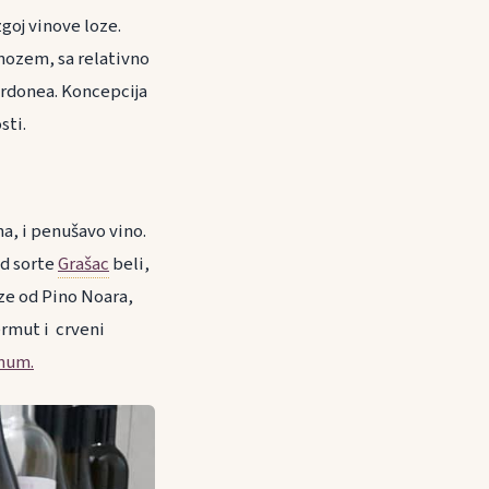
zgoj vinove loze.
rnozem, sa relativno
ardonea. Koncepcija
sti.
na, i penušavo vino.
od sorte
Grašac
beli,
ze od Pino Noara,
ermut i crveni
inum.