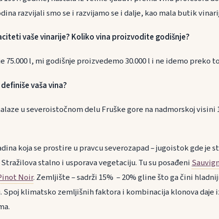
ina razvijali smo se i razvijamo se i dalje, kao mala butik vinarij
citeti vaše vinarije? Koliko vina proizvodite godišnje?
 je 75.000 l, mi godišnje proizvedemo 30.000 l i ne idemo preko t
 definiše vaša vina?
 nalaze u severoistočnom delu Fruške gore na nadmorskoj visini
dina koja se prostire u pravcu severozapad – jugoistok gde je s
 Stražilova stalno i usporava vegetaciju. Tu su posađeni
Sauvign
Pinot Noir
. Zemljište – sadrži 15% – 20% gline što ga čini hladni
. Spoj klimatsko zemljišnih faktora i kombinacija klonova daje
ma.