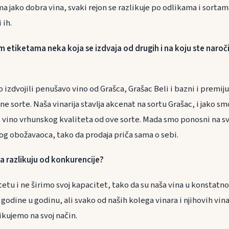
ma jako dobra vina, svaki rejon se razlikuje po odlikama i sortama
 ih.
im etiketama neka koja se izdvaja od drugih i na koju ste naroč
izdvojili penušavo vino od Grašca, Grašac Beli i bazni i premiju
e sorte. Naša vinarija stavlja akcenat na sortu Grašac, i jako s
vino vrhunskog kvaliteta od ove sorte. Mada smo ponosni na sva
vog obožavaoca, tako da prodaja priča sama o sebi.
a razlikuju od konkurencije?
tetu i ne širimo svoj kapacitet, tako da su naša vina u konstatno
 godine u godinu, ali svako od naših kolega vinara i njihovih vin
likujemo na svoj način.