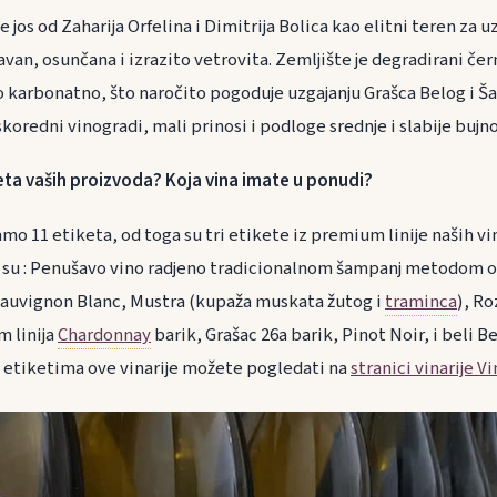
 jos od Zaharija Orfelina i Dimitrija Bolica kao elitni teren za u
avan, osunčana i izrazito vetrovita. Zemljište je degradirani če
o karbonatno, što naročito pogoduje uzgajanju Grašca Belog i Š
koredni vinogradi, mali prinosi i podloge srednje i slabije bujno
leta vaših proizvoda?
Koja vina imate u ponudi?
mo 11 etiketa, od toga su tri etikete iz premium linije naših vi
e su : Penušavo vino radjeno tradicionalnom šampanj metodom 
Sauvignon Blanc, Mustra (kupaža muskata žutog i
traminca
), Ro
 linija
Chardonnay
barik, Grašac 26a barik, Pinot Noir, i beli B
o etiketima ove vinarije možete pogledati na
stranici vinarije V