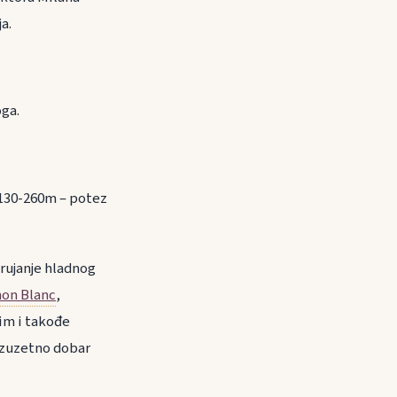
a.
oga.
 130-260m – potez
trujanje hladnog
on Blanc
,
jim i takođe
 izuzetno dobar