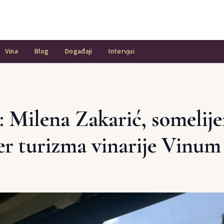
Vina
Blog
Događaji
Intervjui
: Milena Zakarić, somelije
r turizma vinarije Vinum