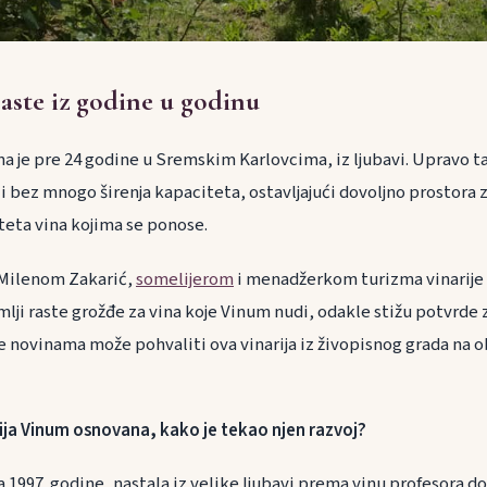
raste iz godine u godinu
a je pre 24 godine u Sremskim Karlovcima, iz ljubavi. Upravo tak
i bez mnogo širenja kapaciteta, ostavljajući dovoljno prostora 
teta vina kojima se ponose.
 Milenom Zakarić,
somelijerom
i menadžerkom turizma vinarije 
mlji raste grožđe za vina koje Vinum nudi, odakle stižu potvrde 
se novinama može pohvaliti ova vinarija iz živopisnog grada na
rija Vinum osnovana, kako je tekao njen razvoj?
na 1997. godine, nastala iz velike ljubavi prema vinu profesora d