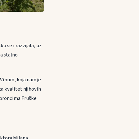
o se i razvijala, uz
za stalno
Vinum, koja nam je
za kvalitet njihovih
 obroncima Fruške
oktora Milana