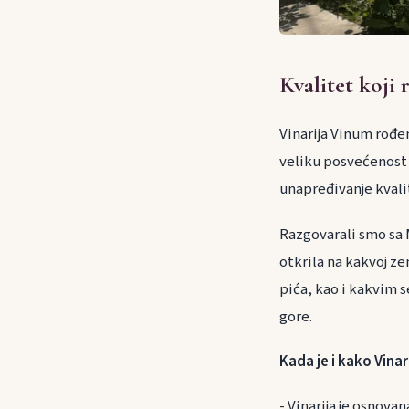
Kvalitet koji 
Vinarija Vinum rođen
veliku posvećenost 
unapređivanje kvali
Razgovarali smo sa
otkrila na kakvoj ze
pića, kao i kakvim 
gore.
Kada je i kako Vina
- Vinarija je osnova