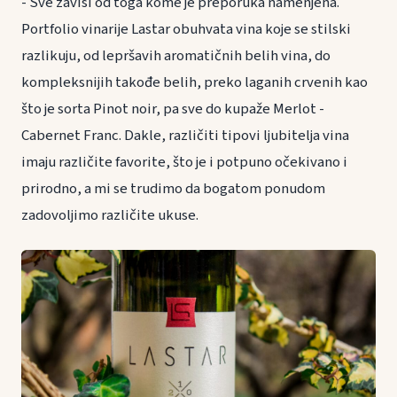
- Sve zavisi od toga kome je preporuka namenjena.
Portfolio vinarije Lastar obuhvata vina koje se stilski
razlikuju, od lepršavih aromatičnih belih vina, do
kompleksnijih takođe belih, preko laganih crvenih kao
što je sorta Pinot noir, pa sve do kupaže Merlot -
Cabernet Franc. Dakle, različiti tipovi ljubitelja vina
imaju različite favorite, što je i potpuno očekivano i
prirodno, a mi se trudimo da bogatom ponudom
zadovoljimo različite ukuse.