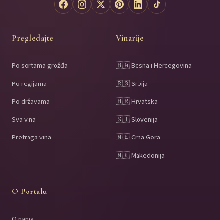
Pregledajte
Vinarije
Po sortama grožđa
🇧🇦 Bosna i Hercegovina
Po regijama
🇷🇸 Srbija
Po državama
🇭🇷 Hrvatska
Sva vina
🇸🇮 Slovenija
Pretraga vina
🇲🇪 Crna Gora
🇲🇰 Makedonija
O Portalu
O nama