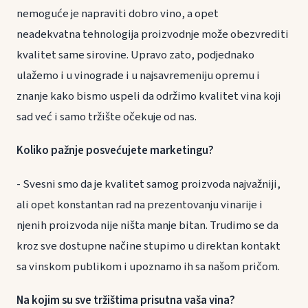
nemoguće je napraviti dobro vino, a opet
neadekvatna tehnologija proizvodnje može obezvrediti
kvalitet same sirovine. Upravo zato, podjednako
ulažemo i u vinograde i u najsavremeniju opremu i
znanje kako bismo uspeli da održimo kvalitet vina koji
sad već i samo tržište očekuje od nas.
Koliko pažnje posvećujete marketingu?
- Svesni smo da je kvalitet samog proizvoda najvažniji,
ali opet konstantan rad na prezentovanju vinarije i
njenih proizvoda nije ništa manje bitan. Trudimo se da
kroz sve dostupne načine stupimo u direktan kontakt
sa vinskom publikom i upoznamo ih sa našom pričom.
Na kojim su sve tržištima prisutna vaša vina?