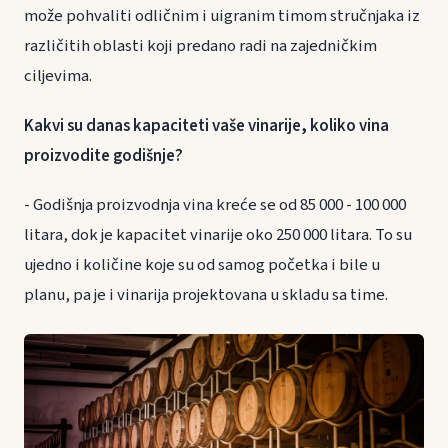
može pohvaliti odličnim i uigranim timom stručnjaka iz
različitih oblasti koji predano radi na zajedničkim
ciljevima.
Kakvi su danas kapaciteti vaše vinarije, koliko vina
proizvodite godišnje?
- Godišnja proizvodnja vina kreće se od 85 000 - 100 000
litara, dok je kapacitet vinarije oko 250 000 litara. To su
ujedno i količine koje su od samog početka i bile u
planu, pa je i vinarija projektovana u skladu sa time.