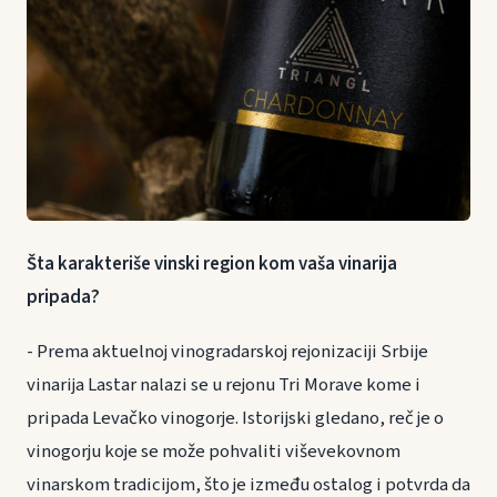
Šta karakteriše vinski region kom vaša vinarija
pripada?
- Prema aktuelnoj vinogradarskoj rejonizaciji Srbije
vinarija Lastar nalazi se u rejonu Tri Morave kome i
pripada Levačko vinogorje. Istorijski gledano, reč je o
vinogorju koje se može pohvaliti viševekovnom
vinarskom tradicijom, što je između ostalog i potvrda da