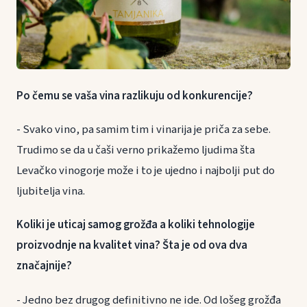
Po čemu se vaša vina razlikuju od konkurencije?
- Svako vino, pa samim tim i vinarija je priča za sebe.
Trudimo se da u čaši verno prikažemo ljudima šta
Levačko vinogorje može i to je ujedno i najbolji put do
ljubitelja vina.
Koliki je uticaj samog grožđa a koliki tehnologije
proizvodnje na kvalitet vina? Šta je od ova dva
značajnije?
- Jedno bez drugog definitivno ne ide. Od lošeg grožđa