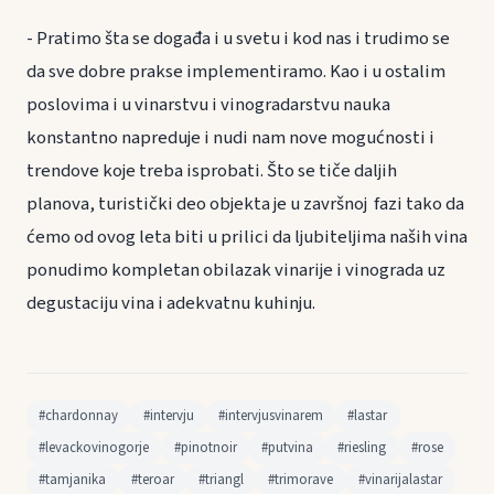
- Pratimo šta se događa i u svetu i kod nas i trudimo se
da sve dobre prakse implementiramo. Kao i u ostalim
poslovima i u vinarstvu i vinogradarstvu nauka
konstantno napreduje i nudi nam nove mogućnosti i
trendove koje treba isprobati. Što se tiče daljih
planova, turistički deo objekta je u završnoj fazi tako da
ćemo od ovog leta biti u prilici da ljubiteljima naših vina
ponudimo kompletan obilazak vinarije i vinograda uz
degustaciju vina i adekvatnu kuhinju.
#chardonnay
#intervju
#intervjusvinarem
#lastar
#levackovinogorje
#pinotnoir
#putvina
#riesling
#rose
#tamjanika
#teroar
#triangl
#trimorave
#vinarijalastar