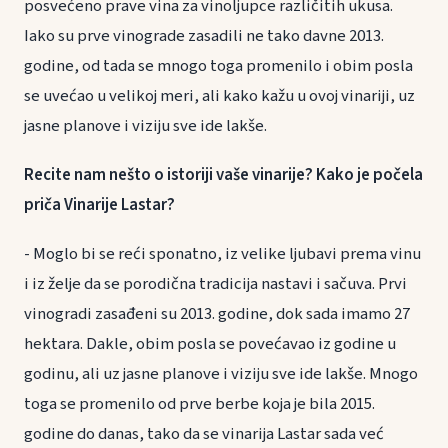
posvećeno prave vina za vinoljupce različitih ukusa.
Iako su prve vinograde zasadili ne tako davne 2013.
godine, od tada se mnogo toga promenilo i obim posla
se uvećao u velikoj meri, ali kako kažu u ovoj vinariji, uz
jasne planove i viziju sve ide lakše.
Recite nam nešto o istoriji vaše vinarije? Kako je počela
priča Vinarije Lastar?
- Moglo bi se reći sponatno, iz velike ljubavi prema vinu
i iz želje da se porodična tradicija nastavi i sačuva. Prvi
vinogradi zasađeni su 2013. godine, dok sada imamo 27
hektara. Dakle, obim posla se povećavao iz godine u
godinu, ali uz jasne planove i viziju sve ide lakše. Mnogo
toga se promenilo od prve berbe koja je bila 2015.
godine do danas, tako da se vinarija Lastar sada već