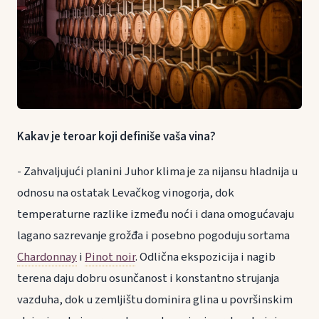
Kakav je teroar koji definiše vaša vina?
- Zahvaljujući planini Juhor klima je za nijansu hladnija u
odnosu na ostatak Levačkog vinogorja, dok
temperaturne razlike između noći i dana omogućavaju
lagano sazrevanje grožđa i posebno pogoduju sortama
Chardonnay
i
Pinot noir
. Odlična ekspozicija i nagib
terena daju dobru osunčanost i konstantno strujanja
vazduha, dok u zemljištu dominira glina u površinskim