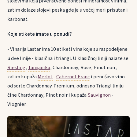
slojevima koja prvenstveno donosi mineralnost vinima,
zatim dolaze slojevi peska gde je u većoj meri prisutan i
karbonat.
Koje etikete imate u ponudi?
- Vinarija Lastar ima 10 etiketi vina koje su raspodeljene
u dve linije - klasična i triangl. U klasičnoj liniji nalaze se
Riesling
,
Tamjanika
, Chardonnay, Rose, Pinot noir,
zatim kupaža
Merlot
-
Cabernet Franc
i penušavo vino
od sorte Chardonnay. Premium, odnosno Triangl liniju
čine Chardonnay, Pinot noir i kupaža
Sauvignon
-
Viognier.