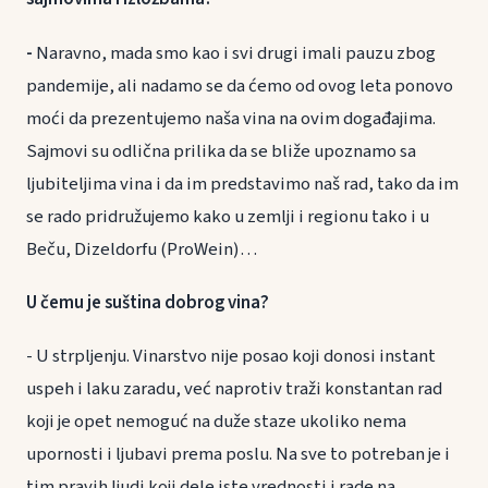
-
Naravno, mada smo kao i svi drugi imali pauzu zbog
pandemije, ali nadamo se da ćemo od ovog leta ponovo
moći da prezentujemo naša vina na ovim događajima.
Sajmovi su odlična prilika da se bliže upoznamo sa
ljubiteljima vina i da im predstavimo naš rad, tako da im
se rado pridružujemo kako u zemlji i regionu tako i u
Beču, Dizeldorfu (ProWein)…
U čemu je suština dobrog vina?
- U strpljenju. Vinarstvo nije posao koji donosi instant
uspeh i laku zaradu, već naprotiv traži konstantan rad
koji je opet nemoguć na duže staze ukoliko nema
upornosti i ljubavi prema poslu. Na sve to potreban je i
tim pravih ljudi koji dele iste vrednosti i rade na