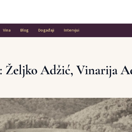
Vina
Blog
Događaji
Intervjui
: Željko Adžić, Vinarija A