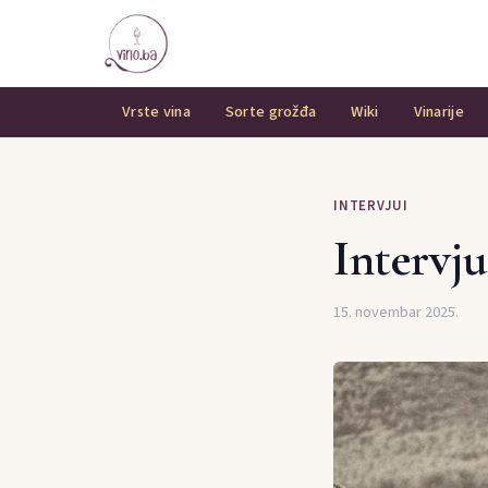
Vrste vina
Sorte grožđa
Wiki
Vinarije
INTERVJUI
Intervju
15. novembar 2025.