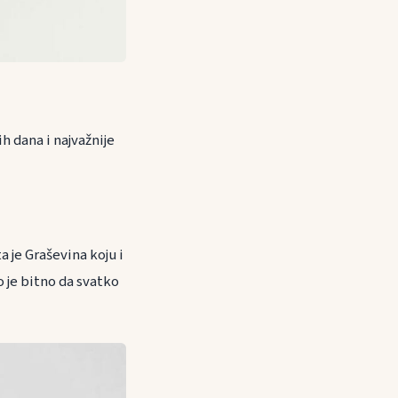
h dana i najvažnije
a je Graševina koju i
o je bitno da svatko