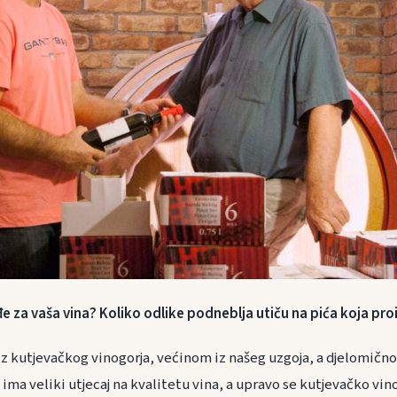
e za vaša vina? Koliko odlike podneblja utiču na pića koja pro
iz kutjevačkog vinogorja, većinom iz našeg uzgoja, a djelomično
ima veliki utjecaj na kvalitetu vina, a upravo se kutjevačko vi