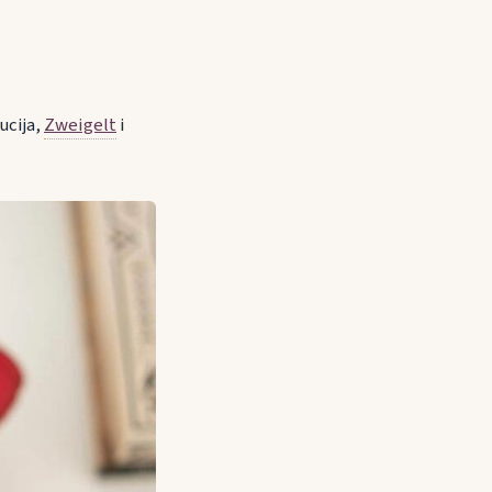
ucija,
Zweigelt
i