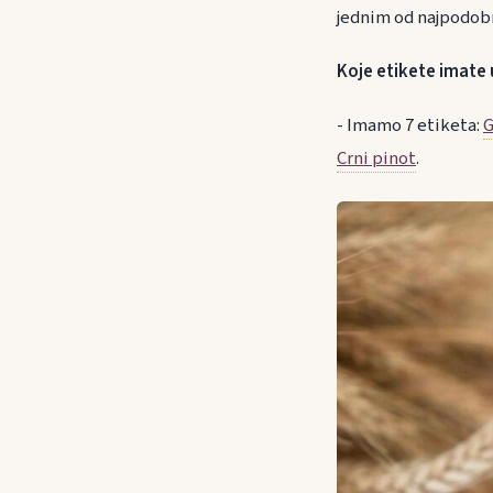
jednim od najpodobni
Koje etikete imate
- Imamo 7 etiketa:
G
Crni pinot
.