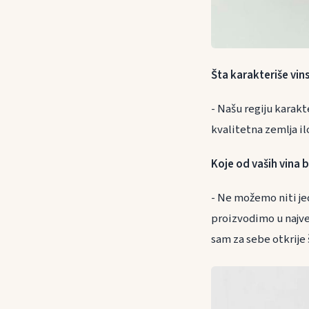
Šta karakteriše vin
- Našu regiju karakt
kvalitetna zemlja il
Koje od vaših vina b
- Ne možemo niti jed
proizvodimo u najveć
sam za sebe otkrije 