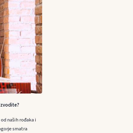
izvodite?
 od naših rođaka i
nogorje smatra