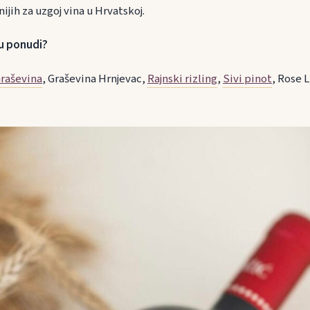
jih za uzgoj vina u Hrvatskoj.
 u ponudi?
raševina
, Graševina Hrnjevac,
Rajnski rizling
,
Sivi pinot
, Rose L