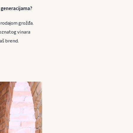
đu generacijama?
prodajom grožđa.
poznatog vinara
aš brend.