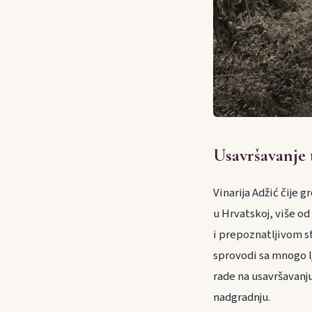
Usavršavanje 
Vinarija Adžić čije 
u Hrvatskoj, više od
i prepoznatljivom st
sprovodi sa mnogo lj
rade na usavršavanj
nadgradnju.