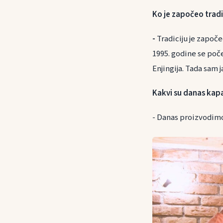
Ko je započeo tradi
-
Tradiciju je započ
1995. godine se poč
Enjingija. Tada sam 
Kakvi su danas kapa
- Danas proizvodimo 