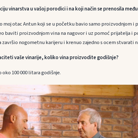
ciju vinarstva u vašoj porodici i na koji način se prenosila me
eo moj otac Antun koji se u početku bavio samo proizvodnjom i 
eo baviti proizvodnjom vina na nagovor i uz pomoć prijatelja i 
ja završio nogometnu karijeru i krenuo zajedno s ocem stvarati n
citeti vaše vinarije, koliko vina proizvodite godišnje?
oko 100 000 litara godišnje.