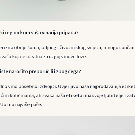
ski region kom vaša vinarija pripada?
erizira obilje šuma, biljnog i životinjskog svijeta, mnogo sunčani
ovača koja je idealna za uzgoj vinove loze.
iste naročito preporučili i zbog čega?
no vino posebno izdvojiti. Uvjerljivo naša najprodavanija etiket
im količinama, ali svaka naša etiketa ima svoje ljubitelje i zat
što mu najviše paše.