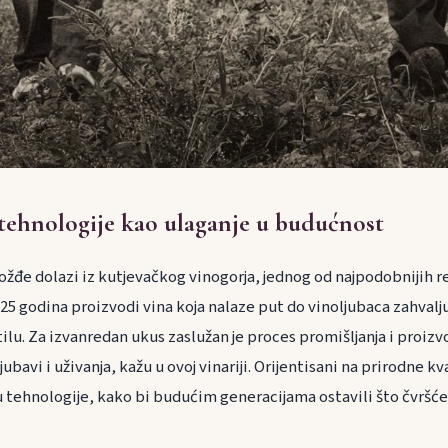
tehnologije kao ulaganje u budućnost
grožđe dolazi iz kutjevačkog vinogorja, jednog od najpodobnijih r
 25 godina proizvodi vina koja nalaze put do vinoljubaca zahvalj
ilu. Za izvanredan ukus zaslužan je proces promišljanja i proizvo
ubavi i uživanja, kažu u ovoj vinariji. Orijentisani na prirodne 
u tehnologije, kako bi budućim generacijama ostavili što čvršće