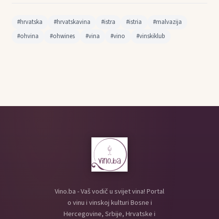
#hrvatska
#hrvatskavina
#istra
#istria
#malvazija
#ohvina
#ohwines
#vina
#vino
#vinskiklub
Vino.ba - Vaš vodič u svijet vina! Portal
o vinu i vinskoj kulturi Bosne i
Hercegovine, Srbije, Hrvatske i