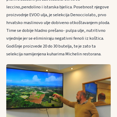
leccino,pendolino i istarska bjelica. Posebnost njegove
proizvodnje EVOO ulja, je selekcija Denocciolato, prvo
hrvatsko maslinovo ulje dobiveno otkoštavanjem ploda.
Time se dobije hladno prešano- pulpa ulje, nutritivno
vrjednije jer se eliminiraju negativni fenoli iz koštica.
Godišnje proizvede 20 do 30 butelja, te je zato ta
selekcija namijenjena kuharima Michelin restorana.