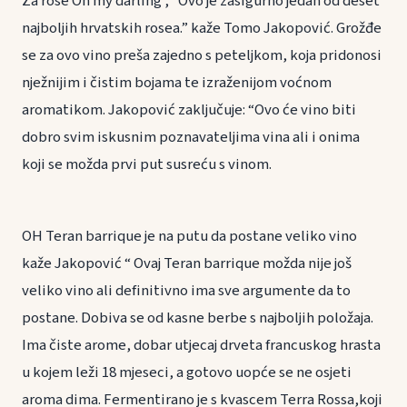
Za rose Oh my darling , “Ovo je zasigurno jedan od deset
najboljih hrvatskih rosea.” kaže Tomo Jakopović. Grožđe
se za ovo vino preša zajedno s peteljkom, koja pridonosi
nježnijim i čistim bojama te izraženijom voćnom
aromatikom. Jakopović zaključuje: “Ovo će vino biti
dobro svim iskusnim poznavateljima vina ali i onima
koji se možda prvi put susreću s vinom.
OH Teran barrique je na putu da postane veliko vino
kaže Jakopović “ Ovaj Teran barrique možda nije još
veliko vino ali definitivno ima sve argumente da to
postane. Dobiva se od kasne berbe s najboljih položaja.
Ima čiste arome, dobar utjecaj drveta francuskog hrasta
u kojem leži 18 mjeseci, a gotovo uopće se ne osjeti
aroma dima. Fermentirano je s kvascem Terra Rossa,koji