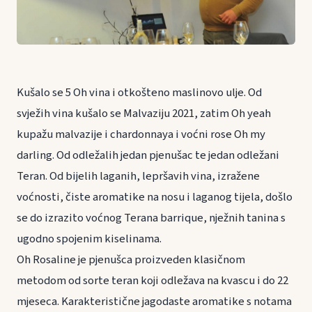
Kušalo se 5 Oh vina i otkošteno maslinovo ulje. Od
svježih vina kušalo se Malvaziju 2021, zatim Oh yeah
kupažu malvazije i chardonnaya i voćni rose Oh my
darling. Od odležalih jedan pjenušac te jedan odležani
Teran. Od bijelih laganih, lepršavih vina, izražene
voćnosti, čiste aromatike na nosu i laganog tijela, došlo
se do izrazito voćnog Terana barrique, nježnih tanina s
ugodno spojenim kiselinama.
Oh Rosaline je pjenušca proizveden klasičnom
metodom od sorte teran koji odležava na kvascu i do 22
mjeseca. Karakteristične jagodaste aromatike s notama