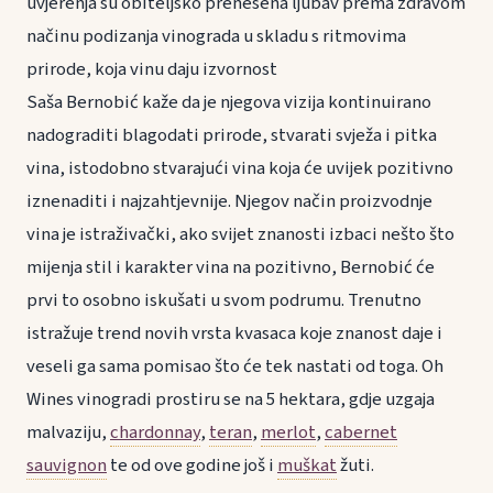
uvjerenja su obiteljsko prenesena ljubav prema zdravom
načinu podizanja vinograda u skladu s ritmovima
prirode, koja vinu daju izvornost
Saša Bernobić kaže da je njegova vizija kontinuirano
nadograditi blagodati prirode, stvarati svježa i pitka
vina, istodobno stvarajući vina koja će uvijek pozitivno
iznenaditi i najzahtjevnije. Njegov način proizvodnje
vina je istraživački, ako svijet znanosti izbaci nešto što
mijenja stil i karakter vina na pozitivno, Bernobić će
prvi to osobno iskušati u svom podrumu. Trenutno
istražuje trend novih vrsta kvasaca koje znanost daje i
veseli ga sama pomisao što će tek nastati od toga. Oh
Wines vinogradi prostiru se na 5 hektara, gdje uzgaja
malvaziju,
chardonnay
,
teran
,
merlot
,
cabernet
sauvignon
te od ove godine još i
muškat
žuti.