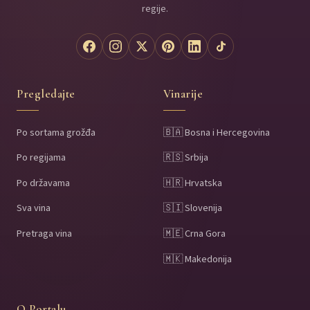
regije.
Pregledajte
Vinarije
Po sortama grožđa
🇧🇦 Bosna i Hercegovina
Po regijama
🇷🇸 Srbija
Po državama
🇭🇷 Hrvatska
Sva vina
🇸🇮 Slovenija
Pretraga vina
🇲🇪 Crna Gora
🇲🇰 Makedonija
O Portalu