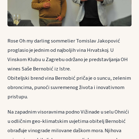
Rose Oh my darling sommelier Tomislav Jakopović
proglasio je jednim od najboljih vina Hrvatskoj. U
Vinskom Klubu u Zagrebu održano je predstavljanja OH
wines Saše Bernobić iz Istre.
Obiteljski brend vina Bernobić priča je o suncu, zelenim
obroncima, punoći suvremenog života i inovativnom
pristupu.
Na zapadnim visoravnima podno Vižinade u selu Ohnići
u odličnim geo-klimatskim uvjetima obitelj Bernobić
obrađuje vinograde milovane daškom mora. Njihova