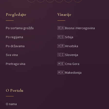
Pregledajte
Vinarije
Po sortama grožđa
🇧🇦 Bosna i Hercegovina
Po regijama
🇷🇸 Srbija
Po državama
🇭🇷 Hrvatska
Sva vina
🇸🇮 Slovenija
Pretraga vina
🇲🇪 Crna Gora
🇲🇰 Makedonija
O Portalu
O nama