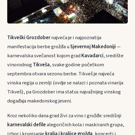
Tikveški Grozdober
najveća je i najpoznatija
manifestacija berbe grožđa u
Sjevernoj Makedoniji
—
karnevalska svečanost kojom grad
Kavadarci
, središte
vinorodnog
Tikveša
, svake godine početkom
septembra otvara sezonu berbe. Tikveš je najveća
vinska regija u zemlji (ovdje se nalazi i poznata vinarija
Tikveš), pa Grozdober ima status najvažnijeg vinskog
događaja makedonskog jeseni.
Kroz nekoliko dana grad živi za vino i grožđe: središnji
karnevalski defile
alegoričnih kola i maskiranih grupa,
izbor i krunisanje
kralja i kraljice grožđa
, koncerti i