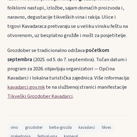
folklorni nastupi, izložbe, sajam domaćih proizvoda i,
naravno, degustacije tikveških vina i rakija. Ulice i
trgovi Kavadaraca pretvaraju se u veliku vinsku feštu na
otvorenom, uz besplatno grožđe i mošt za posjetitelje.
Grozdober se tradicionalno održava
početkom
septembra
(2025. od 5. do 7. septembra). Točan datum i
program za 2026. objavljuju organizatori — Općina
Kavadarci i lokalna turistička zajednica. Više informacija:
kavadarci.gov.mk
te na službenoj stranici manifestacije
Tikveški Grozdober Kavadarci
.
vino
grozdober
berba-grozda
kavadarci
tikves
makedonija
festival-vina
karneval