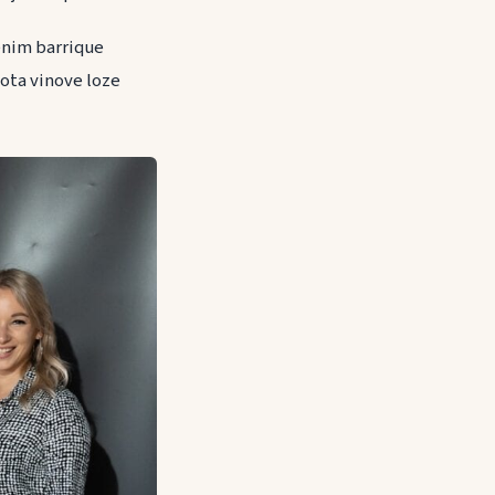
enim barrique
ivota vinove loze