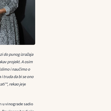
zi do punog izražaja
akav projekt. A osim
islimo i naučimo o
i truda da bi se ono
ti'“, rekao je
je
an u vinograde sadio