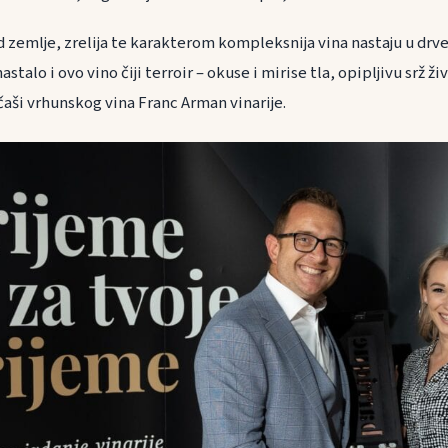
 zemlje, zrelija te karakterom kompleksnija vina nastaju u drv
stalo i ovo vino čiji terroir – okuse i mirise tla, opipljivu srž ž
čaši vrhunskog vina Franc Arman vinarije.