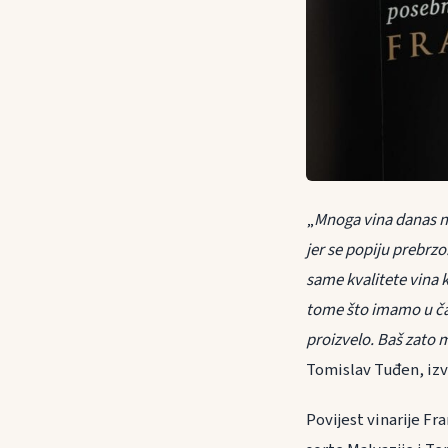
„
Mnoga vina danas ni
jer se popiju prebrzo
same kvalitete vina 
tome što imamo u ča
proizvelo. Baš zato m
Tomislav Tuđen, izv
Povijest vinarije Fr