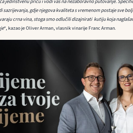
ča jedinstvenu priču i vodi vas na nezaboravno putovanje. Specifič
i sazrijevanja, gdje njegova kvaliteta s vremenom postaje sve bolj
araju crna vina, stoga smo odlučili dizajnirati kutiju koja naglaš
nje
“, kazao je Oliver Arman, vlasnik vinarije Franc Arman.