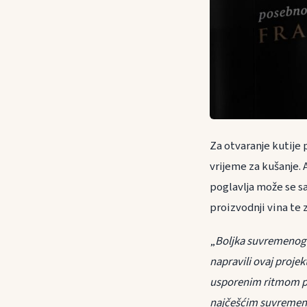
Za otvaranje kutije 
vrijeme za kušanje. 
poglavlja može se saz
proizvodnji vina te
„
Boljka suvremenog 
napravili ovaj projek
usporenim ritmom pot
najčešćim suvremen