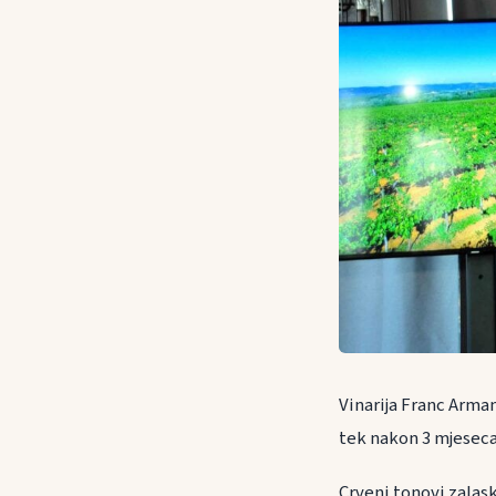
Vinarija Franc Arman
tek nakon 3 mjesec
Crveni tonovi zalas