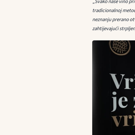
„
Svako naše vino pri
tradicionalnoj metod
neznanju prerano otv
zahtijevajući strplje