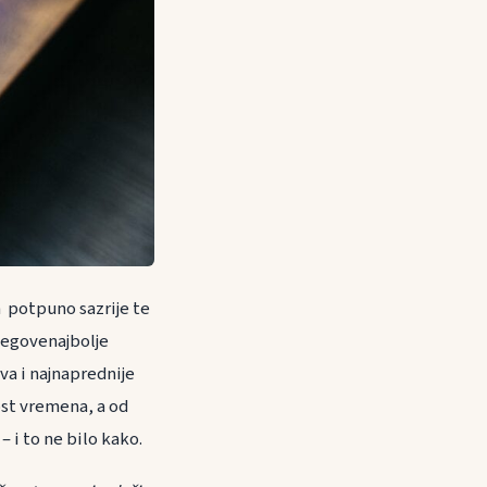
a potpuno sazrije te
njegovenajbolje
va i najnaprednije
ost vremena, a od
– i to ne bilo kako.