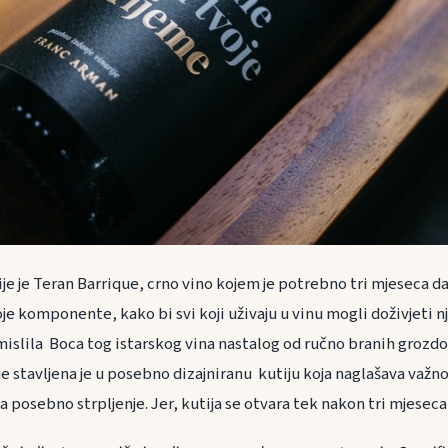
je je Teran Barrique, crno vino kojem je potrebno tri mjeseca d
je komponente, kako bi svi koji uživaju u vinu mogli doživjeti 
smislila Boca tog istarskog vina nastalog od ručno branih grozdo
e stavljena je u posebno dizajniranu kutiju koja naglašava važn
a posebno strpljenje. Jer, kutija se otvara tek nakon tri mjeseca 