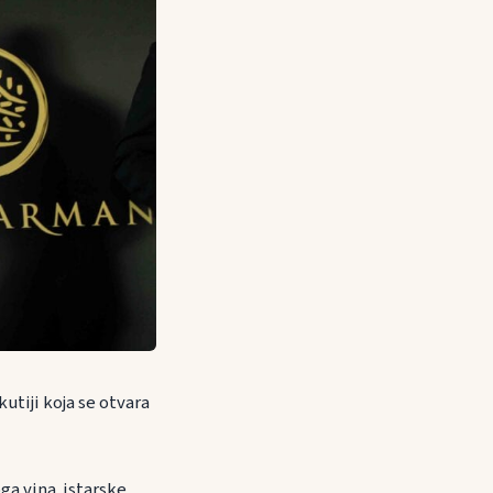
kutiji koja se otvara
ga vina istarske