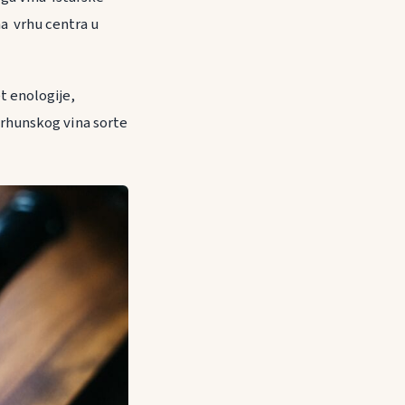
a vrhu centra u
et enologije,
 vrhunskog vina sorte