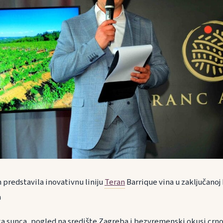
 predstavila inovativnu liniju
Teran
Barrique vina u zaključanoj 
a
ka sunca, pogled na središte Zagreba i bezvremenski okusi crno