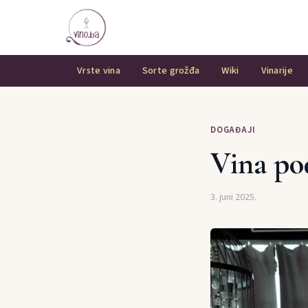
Vrste vina
Sorte grožđa
Wiki
Vinarije
DOGAĐAJI
Vina po
3. juni 2025.