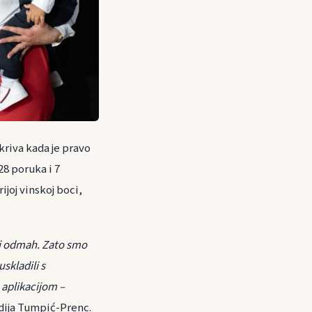
tkriva kada je pravo
28 poruka i 7
ijoj vinskoj boci,
 i odmah. Zato smo
skladili s
 aplikacijom –
udija Tumpić-Prenc.