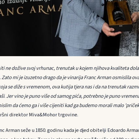
ti ne dožive svoj vrhunac, trenutak u kojem njihova kvaliteta dola
. Zato mi je izuzetno drago da je vinarija Franc Arman osmislila ov
koja se diže s vremenom, ova kutija tjera nas i da na trenutak razm
ši
.
Jer vino je puno više od samog pića, potrebno je puno vremena 
islim da ćemo ga i više cijeniti kad ga budemo morali malo 'pričeka
ršni direktor Miva&Mohor trgovine.
anc Arman seže u 1850. godinu kada je djed obitelji Edoardo Arm