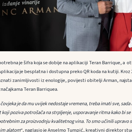
potrebna je šifra koja se dobije na aplikaciji Teran Barrique, a o
Aplikacija je besplatna i dostupna preko QR koda na kutiji. Kroz 
nati zanimljivosti iz enologije, povijesti obitelji Arman, najstar
 značajkama Teran Barriquea.
čovjeka je da mu uvijek nedostaje vremena, treba imati sve, sada
t koji poziva potrošača na strpljenje, usporavanje ritma kako bi se u
rebnim za proizvodnju kvalitetnog vina. To smo učinili upravo s
im alatom
“, naglasio je Anselmo Tumpić, kreativni direktor st