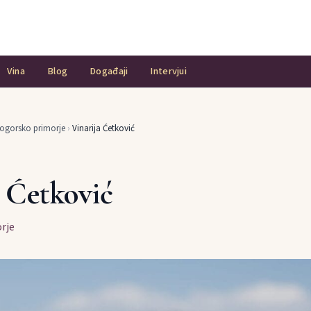
Vina
Blog
Događaji
Intervjui
ogorsko primorje
›
Vinarija Ćetković
a Ćetković
rje