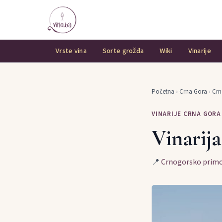
Vrste vina
Sorte grožđa
Wiki
Vinarije
Početna
›
Crna Gora
›
Crn
VINARIJE CRNA GORA
Vinarij
📍
Crnogorsko primo