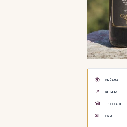
🌍
DRŽAVA
📍
REGIJA
☎
TELEFON
✉
EMAIL