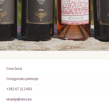
Crna Gora
Crnogorsko primorje
+382 67 212 603
vinarije@vino.ba