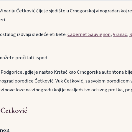
nariju Ćetković čije je sjedište u Crnogorskoj vinogradarskoj reg
ri.
 ostalog izdvaja sledeće etikete:
Cabernet Sauvignon
,
Vranac
,
R
i možete pročitati ispod
odgorice, gdje je nastao Krstač kao Crnogorska autohtona bije
vinograd porodice Ćetković. Vuk Ćetković, sa svojom porodicom 
 vinove loze na vinogradu koji je nasljedstvo od svog pretka, po
 Ćetković
gnon