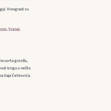
iji. Vinogradi su
ose
,
Vranac
la sorta grozđa,
vodi brigu o nešto
pa Gaja Ćetkovića.