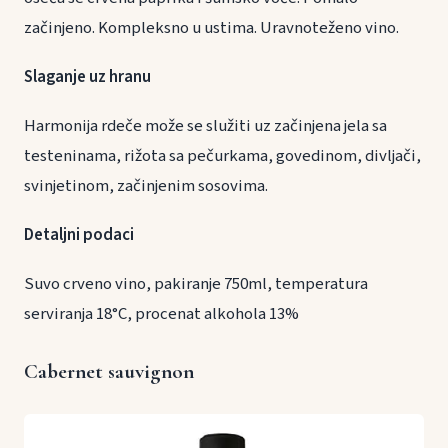
začinjeno. Kompleksno u ustima. Uravnoteženo vino.
Slaganje uz hranu
Harmonija rdeče može se služiti uz začinjena jela sa
testeninama, rižota sa pečurkama, govedinom, divljači,
svinjetinom, začinjenim sosovima.
Detaljni podaci
Suvo crveno vino, pakiranje 750ml, temperatura
serviranja 18°C, procenat alkohola 13%
Cabernet sauvignon