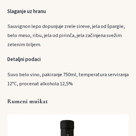
Slaganje uz hranu
Sauvignon lepo dopunjuje zrele sireve, jela od špargle,
belo meso, ribu, jela od pirinča, jela začinjena svežim
zelenim biljem.
Detaljni podaci
Suvo belo vino, pakiranje 750ml, temperatura serviranja
12°C, procenat alkohola 12,5%
Rumeni muškat