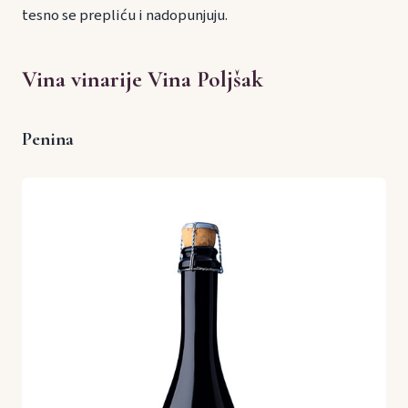
tesno se prepliću i nadopunjuju.
Vina vinarije Vina Poljšak
Penina