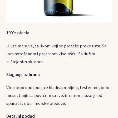
100% pinela
U ustima suva, sa likom koji se proteže preko usta. Sa
uravnoteženom i prijatnom kiselošću. Sa dužim
začinjenim okusom.
Slaganje uz hranu
Vino lepo upotpunjuje hladna predjela, testenine, belo
meso, tanjir sa povrćem sa svežim sirom, lazanje od
spanaća, ribu i morske plodove.
Detaljni podaci