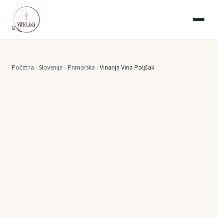
Početna
›
Slovenija
›
Primorska
›
Vinarija Vina Poljšak