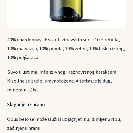
40% chardonnay i 6 starih vipavskih sorti: 10% rebula,
10% malvazija, 10% pinela, 10% zelen, 10% laški rizling,
10% poljšakica
Suvo u ustima, intenzivnog i raznovrsnog karaktera.
Kiseline su zrele, uravnotežene. Aftertaste je dug,
mineralni, čist.
Slaganje uz hranu
Opus belo se može služiti uz jagnjetinu, dimljenu ribu,
začinjenu hranu.