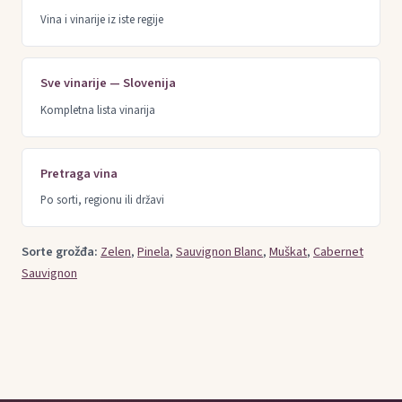
Vina i vinarije iz iste regije
Sve vinarije — Slovenija
Kompletna lista vinarija
Pretraga vina
Po sorti, regionu ili državi
Sorte grožđa:
Zelen
,
Pinela
,
Sauvignon Blanc
,
Muškat
,
Cabernet
Sauvignon