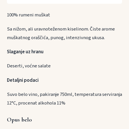
100% rumeni muškat
Sa nižom, ali uravnoteženom kiselinom. Čiste arome
muškatnog oraščića, punog, intenzivnog ukusa.
Slaganje uz hranu
Deserti, voćne salate
Detaljni podaci
Suvo belo vino, pakiranje 750ml, temperatura serviranja
12°C, procenat alkohola 11%
Opus belo