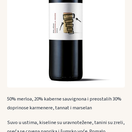
50% merloa, 20% kaberne sauvignona i preostalih 30%
doprinose karmenere, tannat i marselan
Suvo u ustima, kiseline su uravnotežene, tanini su zreli,
oseća se crvena paprika i šumsko voće. Pomalo