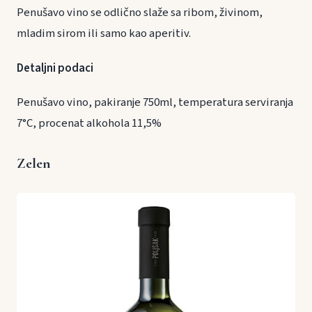
Penušavo vino se odlično slaže sa ribom, živinom,
mladim sirom ili samo kao aperitiv.
Detaljni podaci
Penušavo vino, pakiranje 750ml, temperatura serviranja
7°C, procenat alkohola 11,5%
Zelen