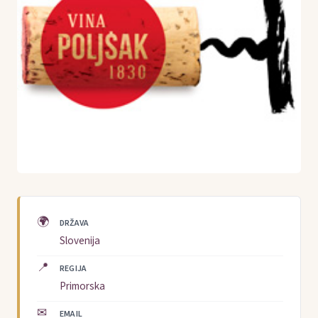
🌍
DRŽAVA
Slovenija
📍
REGIJA
Primorska
✉
EMAIL