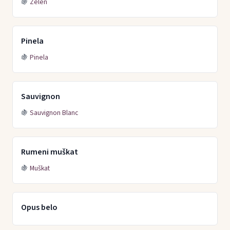
🍇
Zelen
Pinela
🍇
Pinela
Sauvignon
🍇
Sauvignon Blanc
Rumeni muškat
🍇
Muškat
Opus belo