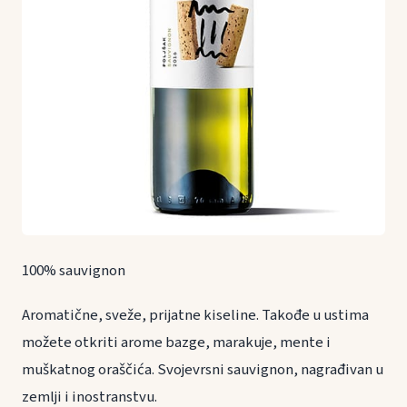
100% sauvignon
Aromatične, sveže, prijatne kiseline. Takođe u ustima
možete otkriti arome bazge, marakuje, mente i
muškatnog oraščića. Svojevrsni sauvignon, nagrađivan u
zemlji i inostranstvu.