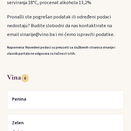
serviranja 18°C, procenat alkohola 13,2%
Pronašli ste pogrešan podatak ili određeni podaci
nedostaju? Budite slobodni da nas kontaktirate na
email vinarije@vino.ba i mi ćemo ispraviti podatke.
Napomena: Navedeni podaci su preuzeti sa službenih stranica vinarije i
vlasnik portala ne odgovara za tačnost istih.
Vina
8
Penina
Zelen