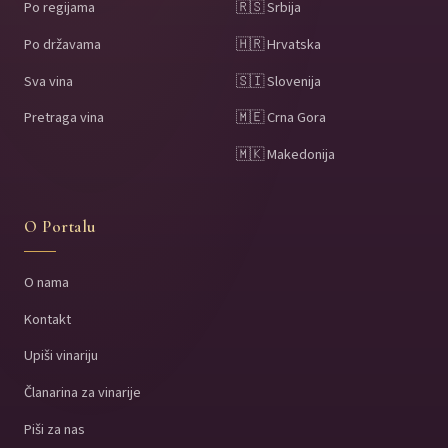
Po regijama
🇷🇸 Srbija
Po državama
🇭🇷 Hrvatska
Sva vina
🇸🇮 Slovenija
Pretraga vina
🇲🇪 Crna Gora
🇲🇰 Makedonija
O Portalu
O nama
Kontakt
Upiši vinariju
Članarina za vinarije
Piši za nas