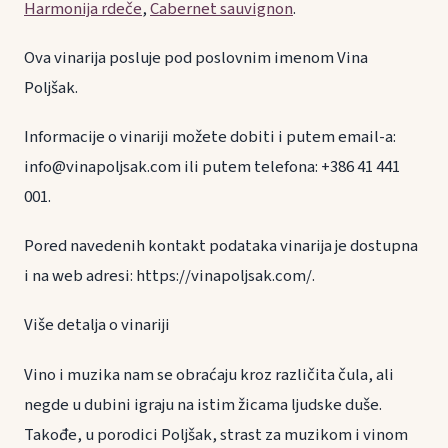
Harmonija rdeče
,
Cabernet sauvignon
.
Ova vinarija posluje pod poslovnim imenom Vina
Poljšak.
Informacije o vinariji možete dobiti i putem email-a:
info@vinapoljsak.com ili putem telefona: +386 41 441
001.
Pored navedenih kontakt podataka vinarija je dostupna
i na web adresi: https://vinapoljsak.com/.
Više detalja o vinariji
Vino i muzika nam se obraćaju kroz različita čula, ali
negde u dubini igraju na istim žicama ljudske duše.
Takođe, u porodici Poljšak, strast za muzikom i vinom