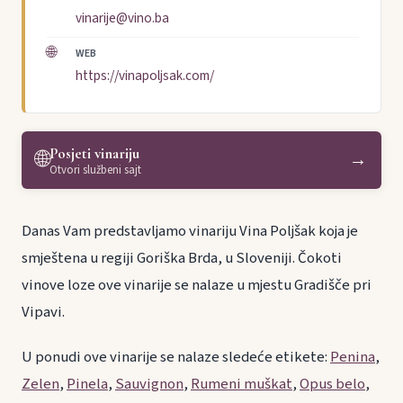
vinarije@vino.ba
🌐
WEB
https://vinapoljsak.com/
Posjeti vinariju
🌐
→
Otvori službeni sajt
Danas Vam predstavljamo vinariju Vina Poljšak koja je
smještena u regiji Goriška Brda, u Sloveniji. Čokoti
vinove loze ove vinarije se nalaze u mjestu Gradišče pri
Vipavi.
U ponudi ove vinarije se nalaze sledeće etikete:
Penina
,
Zelen
,
Pinela
,
Sauvignon
,
Rumeni muškat
,
Opus belo
,