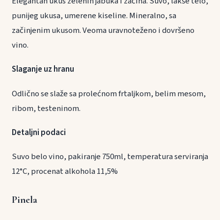
Elegantan ukus zelenih jabuka i začina. Suvo, lakše telo,
punijeg ukusa, umerene kiseline. Mineralno, sa
začinjenim ukusom. Veoma uravnoteženo i dovršeno
vino.
Slaganje uz hranu
Odlično se slaže sa prolećnom frtaljkom, belim mesom,
ribom, testeninom.
Detaljni podaci
Suvo belo vino, pakiranje 750ml, temperatura serviranja
12°C, procenat alkohola 11,5%
Pinela