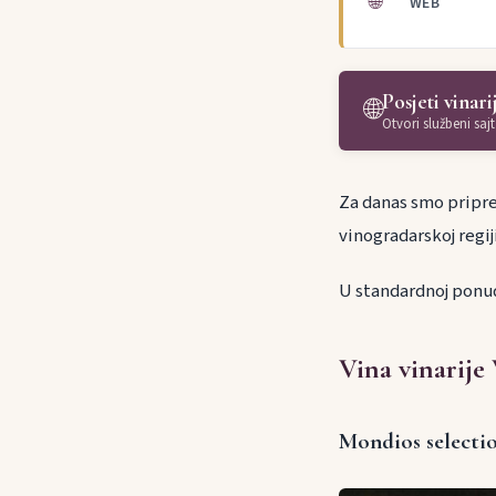
🌐
WEB
Posjeti vinari
🌐
Otvori službeni sajt
Za danas smo priprem
vinogradarskoj regij
U standardnoj ponud
Vina vinarije
Mondios selecti