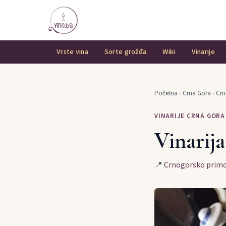
Vrste vina
Sorte grožđa
Wiki
Vinarije
Početna
›
Crna Gora
›
Crn
VINARIJE CRNA GORA
Vinarij
📍
Crnogorsko primo