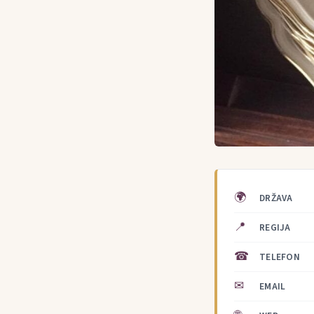
🌍
DRŽAVA
📍
REGIJA
☎
TELEFON
✉
EMAIL