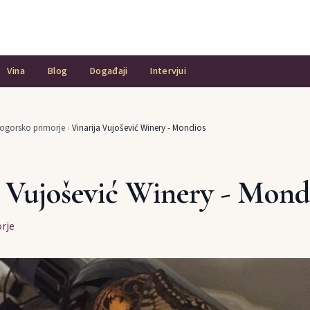
Vina
Blog
Događaji
Intervjui
ogorsko primorje
›
Vinarija Vujošević Winery - Mondios
a Vujošević Winery - Mond
rje