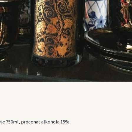
nje 750ml, procenat alkohola 15%