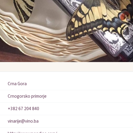
Crna Gora
Crnogorsko primorje
+382 67 204 840
vinarije@vino.ba