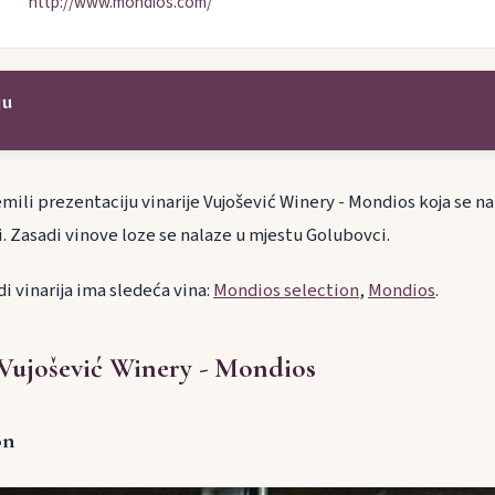
http://www.mondios.com/
ju
ili prezentaciju vinarije Vujošević Winery - Mondios koja se na
i. Zasadi vinove loze se nalaze u mjestu Golubovci.
i vinarija ima sledeća vina:
Mondios selection
,
Mondios
.
 Vujošević Winery - Mondios
on