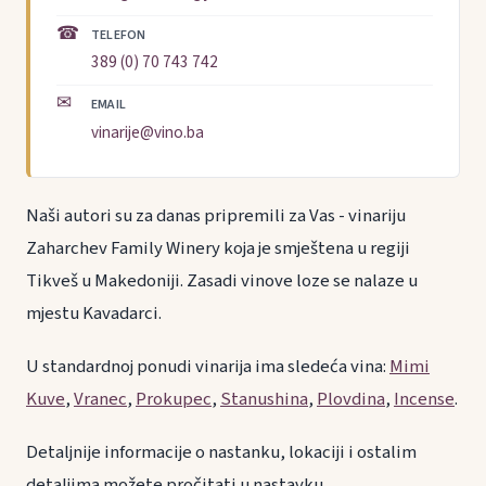
☎
TELEFON
389 (0) 70 743 742
✉
EMAIL
vinarije@vino.ba
Naši autori su za danas pripremili za Vas - vinariju
Zaharchev Family Winery koja je smještena u regiji
Tikveš u Makedoniji. Zasadi vinove loze se nalaze u
mjestu Kavadarci.
U standardnoj ponudi vinarija ima sledeća vina:
Mimi
Kuve
,
Vranec
,
Prokupec
,
Stanushina
,
Plovdina
,
Incense
.
Detaljnije informacije o nastanku, lokaciji i ostalim
detaljima možete pročitati u nastavku