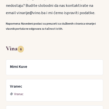
nedostaju? Budite slobodni da nas kontaktirate na
email vinarije@vino.ba i mi ćemo ispraviti podatke.
Napomena: Navedeni podaci su preuzeti sa službenih stranica vinarije i
vlasnik portala ne odgovara za tačnost istih.
Vina
6
Mimi Kuve
Vranec
🍇
Vranac