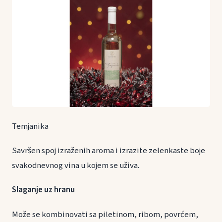
Temjanika
Savršen spoj izraženih aroma i izrazite zelenkaste boje
svakodnevnog vina u kojem se uživa.
Slaganje uz hranu
Može se kombinovati sa piletinom, ribom, povrćem,