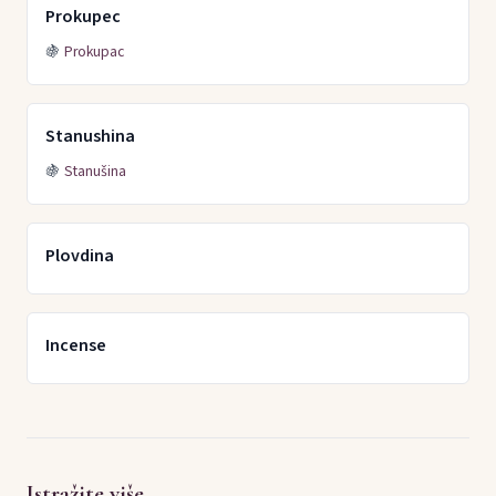
Prokupec
🍇
Prokupac
Stanushina
🍇
Stanušina
Plovdina
Incense
Istražite više