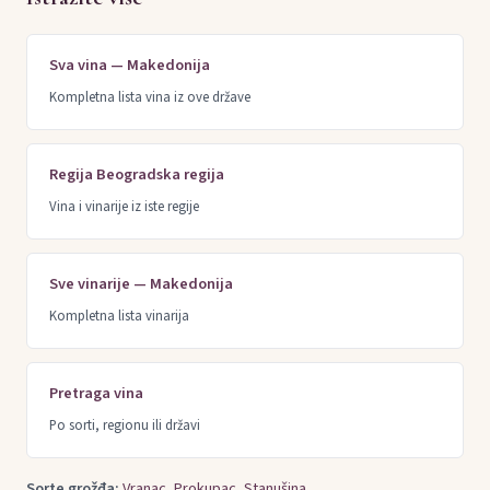
Sva vina — Makedonija
Kompletna lista vina iz ove države
Regija Beogradska regija
Vina i vinarije iz iste regije
Sve vinarije — Makedonija
Kompletna lista vinarija
Pretraga vina
Po sorti, regionu ili državi
Sorte grožđa:
Vranac
,
Prokupac
,
Stanušina