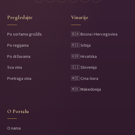
Pregledajte
Vinarije
Po sortama grožđa
🇧🇦 Bosna i Hercegovina
Po regijama
🇷🇸 Srbija
Po državama
🇭🇷 Hrvatska
Sva vina
🇸🇮 Slovenija
Pretraga vina
🇲🇪 Crna Gora
🇲🇰 Makedonija
O Portalu
O nama