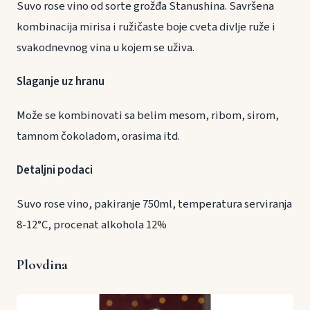
Suvo rose vino od sorte grožđa Stanushina. Savršena
kombinacija mirisa i ružičaste boje cveta divlje ruže i
svakodnevnog vina u kojem se uživa.
Slaganje uz hranu
Može se kombinovati sa belim mesom, ribom, sirom,
tamnom čokoladom, orasima itd.
Detaljni podaci
Suvo rose vino, pakiranje 750ml, temperatura serviranja
8-12°C, procenat alkohola 12%
Plovdina