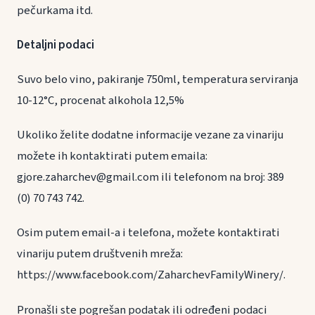
pečurkama itd.
Detaljni podaci
Suvo belo vino, pakiranje 750ml, temperatura serviranja
10-12°C, procenat alkohola 12,5%
Ukoliko želite dodatne informacije vezane za vinariju
možete ih kontaktirati putem emaila:
gjore.zaharchev@gmail.com ili telefonom na broj: 389
(0) 70 743 742.
Osim putem email-a i telefona, možete kontaktirati
vinariju putem društvenih mreža:
https://www.facebook.com/ZaharchevFamilyWinery/.
Pronašli ste pogrešan podatak ili određeni podaci