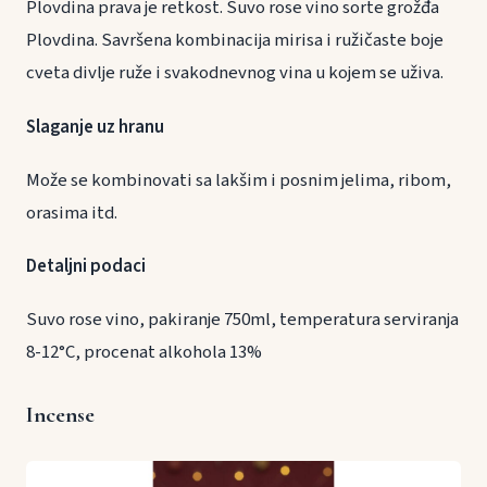
Plovdina prava je retkost. Suvo rose vino sorte grožđa
Plovdina. Savršena kombinacija mirisa i ružičaste boje
cveta divlje ruže i svakodnevnog vina u kojem se uživa.
Slaganje uz hranu
Može se kombinovati sa lakšim i posnim jelima, ribom,
orasima itd.
Detaljni podaci
Suvo rose vino, pakiranje 750ml, temperatura serviranja
8-12°C, procenat alkohola 13%
Incense