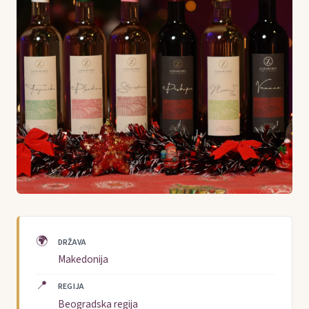
🌍
DRŽAVA
Makedonija
📍
REGIJA
Beogradska regija