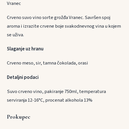
Vranec
Crveno suvo vino sorte grožđa Vranec. Savršen spoj
aroma i izrazite crvene boje svakodnevnog vina u kojem
se uživa.
Slaganje uz hranu
Crveno meso, sir, tamna čokolada, orasi
Detaljni podaci
Suvo crveno vino, pakiranje 750ml, temperatura
serviranja 12-16°C, procenat alkohola 13%
Prokupec