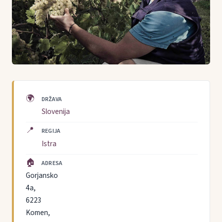
🌍
DRŽAVA
Slovenija
📍
REGIJA
Istra
🏠
ADRESA
Gorjansko
4a,
6223
Komen,