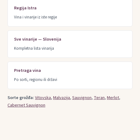
Regija Istra
Vina i vinarije iz iste regije
Sve vinarije — Slovenija
Kompletna lista vinarija
Pretraga vina
Po sorti, regionu ili državi
Sorte grožđa:
Vitovska
,
Malvazija
,
Sauvignon
,
Teran
,
Merlot
,
Cabernet Sauvignon