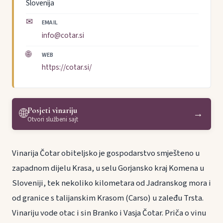
Slovenija
✉
EMAIL
info@cotar.si
🌐
WEB
https://cotar.si/
Posjeti vinariju
🌐
→
Otvori službeni sajt
Vinarija Čotar obiteljsko je gospodarstvo smješteno u
zapadnom dijelu Krasa, u selu Gorjansko kraj Komena u
Sloveniji, tek nekoliko kilometara od Jadranskog mora i
od granice s talijanskim Krasom (Carso) u zaleđu Trsta.
Vinariju vode otac i sin Branko i Vasja Čotar. Priča o vinu