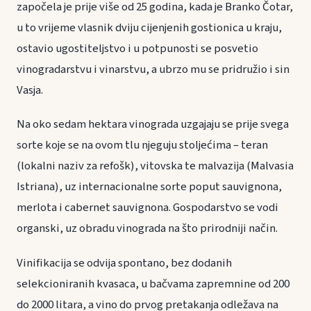
započela je prije više od 25 godina, kada je Branko Čotar,
u to vrijeme vlasnik dviju cijenjenih gostionica u kraju,
ostavio ugostiteljstvo i u potpunosti se posvetio
vinogradarstvu i vinarstvu, a ubrzo mu se pridružio i sin
Vasja.
Na oko sedam hektara vinograda uzgajaju se prije svega
sorte koje se na ovom tlu njeguju stoljećima – teran
(lokalni naziv za refošk), vitovska te malvazija (Malvasia
Istriana), uz internacionalne sorte poput sauvignona,
merlota i cabernet sauvignona. Gospodarstvo se vodi
organski, uz obradu vinograda na što prirodniji način.
Vinifikacija se odvija spontano, bez dodanih
selekcioniranih kvasaca, u bačvama zapremnine od 200
do 2000 litara, a vino do prvog pretakanja odležava na