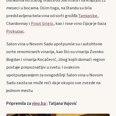
buradima od starog hrasta od 500 litara i na kraju još 12
meseci u bocama. Osim toga, na štandu su bila
predstavljena bela vina od sorti grožđa
Tamjanike
,
Chardonnay i
Pinot Grigio
, kao i rose vino čija je je baza
Prokupac
.
Salon vina u Novom Sadu upotpunile su i autohtone
sorte renomiranih vinarija, kao što su vinarija Zvonko
Bogdan i vinarija Kocačević, zbog kojih domaći region
postaje prepoznatljiv u svetu. I ovakvim
upotpunjavanjem za ovogodišnji Salon vina u Novom
Sadu zaista se može reći da je okupio sve zvezde na
jednom mestu.
Pripremila za
vino.ba
: Tatjana Vujović