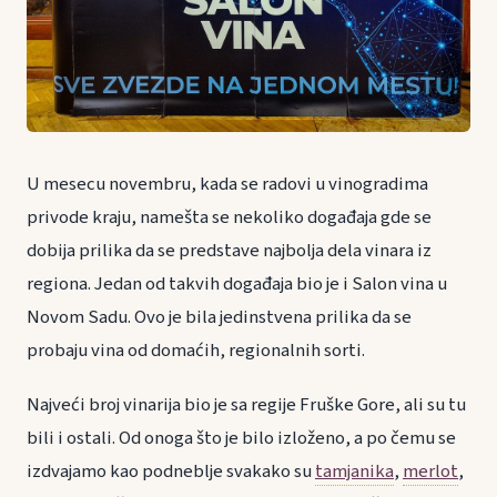
U mesecu novembru, kada se radovi u vinogradima
privode kraju, namešta se nekoliko događaja gde se
dobija prilika da se predstave najbolja dela vinara iz
regiona. Jedan od takvih događaja bio je i Salon vina u
Novom Sadu. Ovo je bila jedinstvena prilika da se
probaju vina od domaćih, regionalnih sorti.
Najveći broj vinarija bio je sa regije Fruške Gore, ali su tu
bili i ostali. Od onoga što je bilo izloženo, a po čemu se
izdvajamo kao podneblje svakako su
tamjanika
,
merlot
,