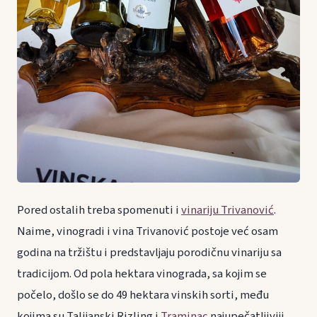
Pored ostalih treba spomenuti i
vinariju Trivanović
.
Naime, vinogradi i vina Trivanović postoje već osam
godina na tržištu i predstavljaju porodičnu vinariju sa
tradicijom. Od pola hektara vinograda, sa kojim se
počelo, došlo se do 49 hektara vinskih sorti, među
kojima su Talijanski Rizling i
Traminac
najupečatljiviji.