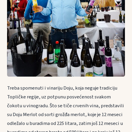
Treba spomenuti i vinariju Doju, koja neguje tradiciju
Topličke regije, uz potpunu posvećenost svakom
čokotu u vinogradu. Što se tiče crvenih vina, predstavili
su Doju Merlot od sorti grožđa merlot, koje je 12 meseci
odležalo u buradima od 225 litara, zatim još 12 meseci u