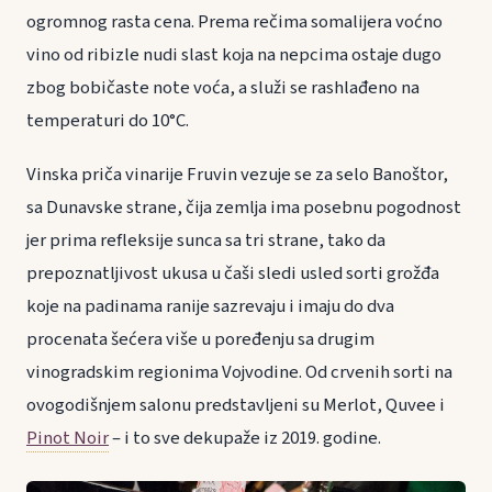
ogromnog rasta cena. Prema rečima somalijera voćno
vino od ribizle nudi slast koja na nepcima ostaje dugo
zbog bobičaste note voća, a služi se rashlađeno na
temperaturi do 10°C.
Vinska priča vinarije Fruvin vezuje se za selo Banoštor,
sa Dunavske strane, čija zemlja ima posebnu pogodnost
jer prima refleksije sunca sa tri strane, tako da
prepoznatljivost ukusa u čaši sledi usled sorti grožđa
koje na padinama ranije sazrevaju i imaju do dva
procenata šećera više u poređenju sa drugim
vinogradskim regionima Vojvodine. Od crvenih sorti na
ovogodišnjem salonu predstavljeni su Merlot, Quvee i
Pinot Noir
– i to sve dekupaže iz 2019. godine.