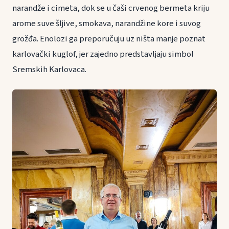
narandže i cimeta, dok se u čaši crvenog bermeta kriju
arome suve šljive, smokava, narandžine kore i suvog
grožđa. Enolozi ga preporučuju uz ništa manje poznat
karlovački kuglof, jer zajedno predstavljaju simbol
Sremskih Karlovaca.