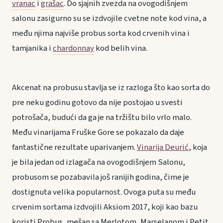
vranac
i
grašac
. Do sjajnih zvezda na ovogodišnjem
salonu zasigurno su se izdvojile cvetne note kod vina, a
među njima najviše probus sorta kod crvenih vina i
tamjanika i
chardonnay
kod belih vina.
Akcenat na probusu stavlja se iz razloga što kao sorta do
pre neku godinu gotovo da nije postojao u svesti
potrošača, budući da ga je na tržištu bilo vrlo malo.
Među vinarijama Fruške Gore se pokazalo da daje
fantastične rezultate uparivanjem.
Vinarija Deurić
, koja
je bila jedan od izlagača na ovogodišnjem Salonu,
probusom se pozabavila još ranijih godina, čime je
dostignuta velika popularnost. Ovoga puta su među
crvenim sortama izdvojili Aksiom 2017, koji kao bazu
koristi Probus, mešan sa Merlotom, Marselanom i Petit