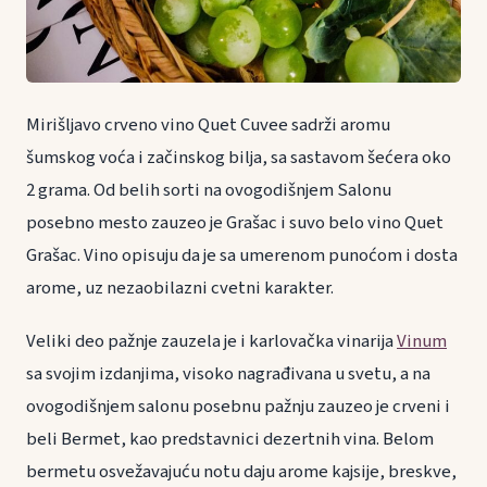
Mirišljavo crveno vino Quet Cuvee sadrži aromu
šumskog voća i začinskog bilja, sa sastavom šećera oko
2 grama. Od belih sorti na ovogodišnjem Salonu
posebno mesto zauzeo je Grašac i suvo belo vino Quet
Grašac. Vino opisuju da je sa umerenom punoćom i dosta
arome, uz nezaobilazni cvetni karakter.
Veliki deo pažnje zauzela je i karlovačka vinarija
Vinum
sa svojim izdanjima, visoko nagrađivana u svetu, a na
ovogodišnjem salonu posebnu pažnju zauzeo je crveni i
beli Bermet, kao predstavnici dezertnih vina. Belom
bermetu osvežavajuću notu daju arome kajsije, breskve,