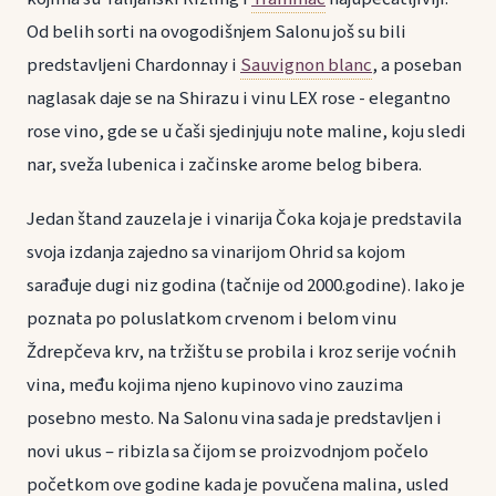
Od belih sorti na ovogodišnjem Salonu još su bili
predstavljeni Chardonnay i
Sauvignon blanc
, a poseban
naglasak daje se na Shirazu i vinu LEX rose - elegantno
rose vino, gde se u čaši sjedinjuju note maline, koju sledi
nar, sveža lubenica i začinske arome belog bibera.
Jedan štand zauzela je i vinarija Čoka koja je predstavila
svoja izdanja zajedno sa vinarijom Ohrid sa kojom
sarađuje dugi niz godina (tačnije od 2000.godine). Iako je
poznata po poluslatkom crvenom i belom vinu
Ždrepčeva krv, na tržištu se probila i kroz serije voćnih
vina, među kojima njeno kupinovo vino zauzima
posebno mesto. Na Salonu vina sada je predstavljen i
novi ukus – ribizla sa čijom se proizvodnjom počelo
početkom ove godine kada je povučena malina, usled